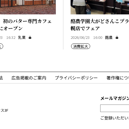
、初のバター専門カフェ
酪農学園大がどさんこプ
にオープン
幌店でフェア
23 16:32
乳業
2026/06/23 16:00
酪農
大
消費拡大
法
広告掲載のご案内
プライバシーポリシー
著作権につ
メールマガジ
ス3F
ご登録いただい