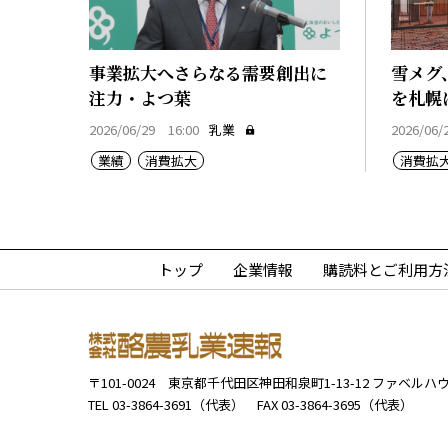
事業拡大へさらなる需要創出に
雪メグ
注力・よつ葉
を札幌
2026/06/29 16:00
乳業
2026/06/
業績
消費拡大
消費拡
トップ
企業情報
購読料とご利用方
〒101-0024
東京都千代田区神田和泉町1-13-12
ファベルハウ
TEL 03-3864-3691（代表）
FAX 03-3864-3695（代表）