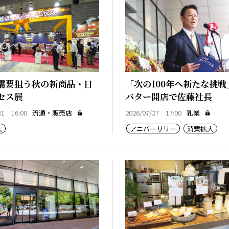
需要狙う秋の新商品・日
「次の100年へ新たな挑戦
セス展
バター開店で佐藤社長
31 16:00
流通・販売店
2026/07/27 17:00
乳業
大
アニバーサリー
消費拡大