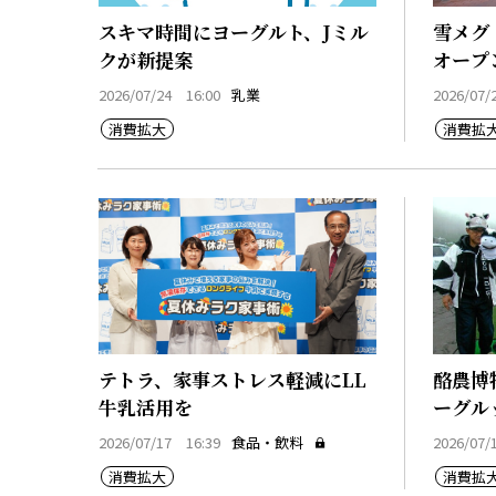
スキマ時間にヨーグルト、Jミル
雪メグ「
クが新提案
オープ
2026/07/24 16:00
乳業
2026/07/
消費拡大
消費拡
テトラ、家事ストレス軽減にLL
酪農博
牛乳活用を
ーグル
2026/07/17 16:39
食品・飲料
2026/07/
消費拡大
消費拡