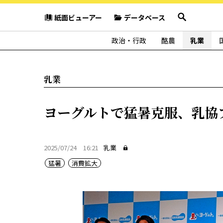
紙面ビューアー
データベース
政治・行政
酪農
乳業
乳業
ヨーグルトで猛暑克服、乳協
2025/07/24 16:21
乳業
猛暑
消費拡大