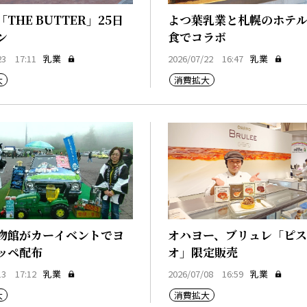
THE BUTTER」25日
よつ葉乳業と札幌のホテ
ン
食でコラボ
23 17:11
乳業
2026/07/22 16:47
乳業
大
消費拡大
物館がカーイベントでヨ
オハヨー、ブリュレ「ピ
ッペ配布
オ」限定販売
13 17:12
乳業
2026/07/08 16:59
乳業
大
消費拡大