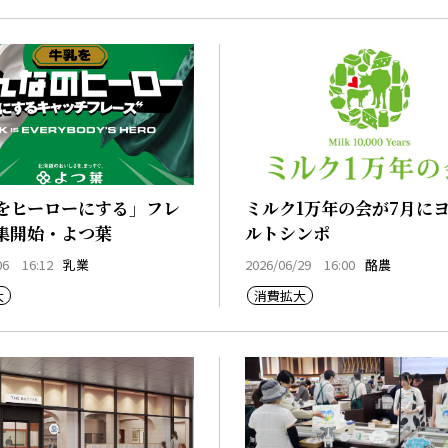
をヒーローにする」フレ
ミルク1万年の会が7月に
集開始・よつ葉
ルトシンポ
06 16:12
乳業
2026/06/29 16:00
酪農
大
消費拡大