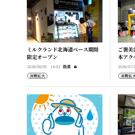
ミルクランド北海道ベース期間
ご褒美
限定オープン
本アク
2026/08/05 16:02
酪農
2026/07/
消費拡大
消費拡