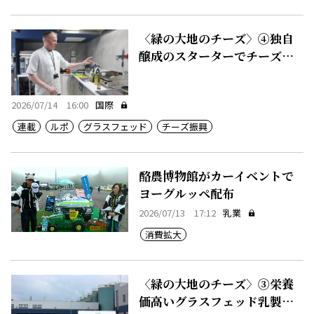
〈緑の大地のチーズ〉④独自
醸成のスターターでチーズに
付加価値
2026/07/14 16:00
国際
連載
ルポ
グラスフェッド
チーズ振興
酪農博物館がカーイベントで
ヨーグルッペ配布
2026/07/13 17:12
乳業
消費拡大
〈緑の大地のチーズ〉③栄養
価高いグラスフェッド乳製