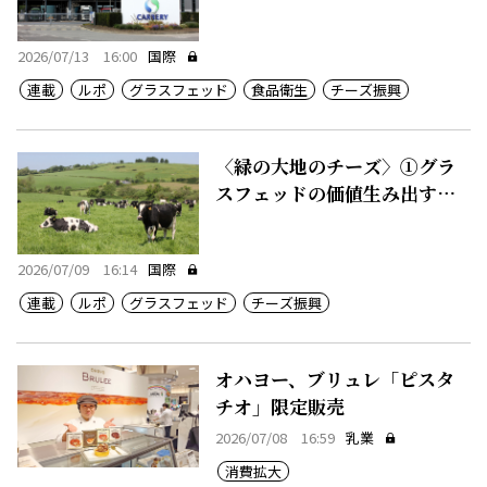
品、50カ国に輸出
2026/07/13 16:00
国際
連載
ルポ
グラスフェッド
食品衛生
チーズ振興
〈緑の大地のチーズ〉①グラ
スフェッドの価値生み出す豊
かな農地
2026/07/09 16:14
国際
連載
ルポ
グラスフェッド
チーズ振興
オハヨー、ブリュレ「ピスタ
チオ」限定販売
2026/07/08 16:59
乳業
消費拡大