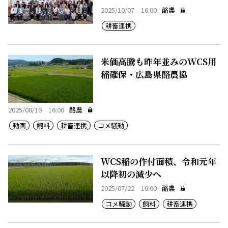
2025/10/07 16:00
酪農
耕畜連携
米価高騰も昨年並みのWCS用
稲確保・広島県酪農協
2025/08/19 16:00
酪農
動画
飼料
耕畜連携
コメ騒動
WCS稲の作付面積、令和元年
以降初の減少へ
2025/07/22 16:00
酪農
コメ騒動
飼料
耕畜連携