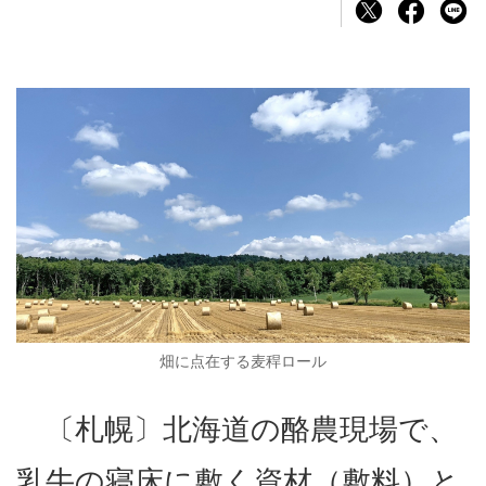
畑に点在する麦稈ロール
〔札幌〕北海道の酪農現場で、
乳牛の寝床に敷く資材（敷料）と