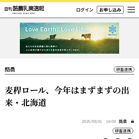
ログイン
お申し込み
酪農
耕畜連携
麦稈ロール、今年はまずまずの出
来・北海道
2025/09/01 16:00
酪農
耕畜連携