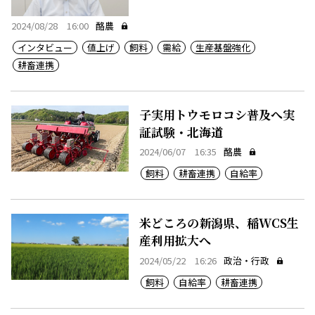
2024/08/28 16:00
酪農
インタビュー
値上げ
飼料
需給
生産基盤強化
耕畜連携
子実用トウモロコシ普及へ実
証試験・北海道
2024/06/07 16:35
酪農
飼料
耕畜連携
自給率
米どころの新潟県、稲WCS生
産利用拡大へ
2024/05/22 16:26
政治・行政
飼料
自給率
耕畜連携