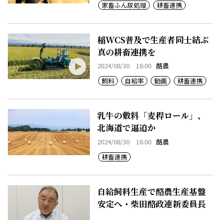
家畜ふん尿処理
耕畜連携
稲WCS普及で生産者同士結ぶ
真の耕畜連携を
2024/08/30 16:00
酪農
飼料
自給率
動画
耕畜連携
乳牛の敷料「麦稈ロール」、
北海道で逼迫か
2024/08/30 16:00
酪農
耕畜連携
自給飼料生産で酪農生産基盤
安定へ・柴田酪政連新委員長