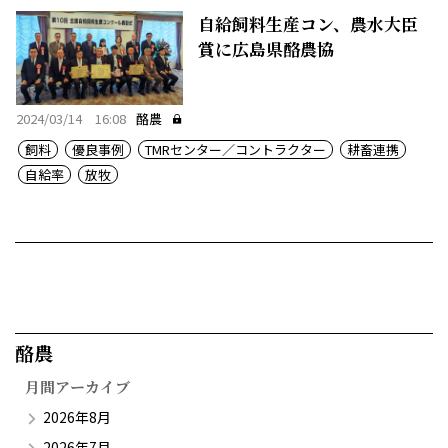
自給飼料生産コン、農水大臣
賞に広島県酪農協
2024/03/14 16:08
酪農
飼料
優良事例
TMRセンター／コントラクター
耕畜連携
自給率
放牧
酪農​
月間アーカイブ
2026年8月
2026年7月