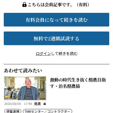
こちらは会員記事です。（有料）
有料会員になって続きを読む
無料で2週間試読する
ログイン
して続きを読む
あわせて読みたい
激動の時代生き抜く酪農目指
す・浜名酪農協
2026/08/06 17:48
酪農
耕畜連携
TMRセンター／コントラクター