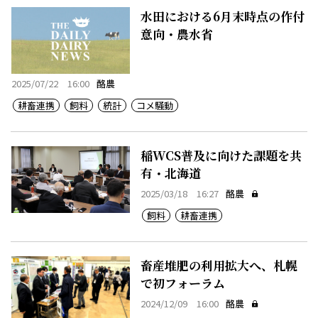
水田における6月末時点の作付
意向・農水省
2025/07/22 16:00
酪農
耕畜連携
飼料
統計
コメ騒動
稲WCS普及に向けた課題を共
有・北海道
2025/03/18 16:27
酪農
飼料
耕畜連携
畜産堆肥の利用拡大へ、札幌
で初フォーラム
2024/12/09 16:00
酪農