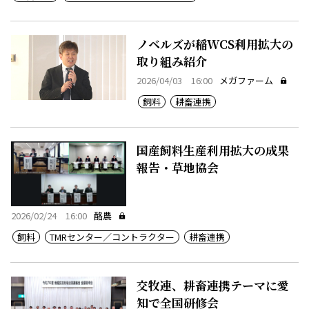
ノベルズが稲WCS利用拡大の
取り組み紹介
2026/04/03 16:00
メガファーム
飼料
耕畜連携
国産飼料生産利用拡大の成果
報告・草地協会
2026/02/24 16:00
酪農
飼料
TMRセンター／コントラクター
耕畜連携
交牧連、耕畜連携テーマに愛
知で全国研修会