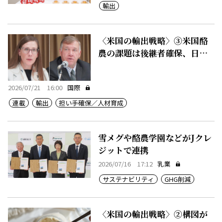
輸出
〈米国の輸出戦略〉③米国酪
農の課題は後継者確保、日本
と共通
2026/07/21 16:00
国際
連載
輸出
担い手確保／人材育成
雪メグや酪農学園などがJクレ
ジットで連携
2026/07/16 17:12
乳業
サステナビリティ
GHG削減
〈米国の輸出戦略〉②構図が