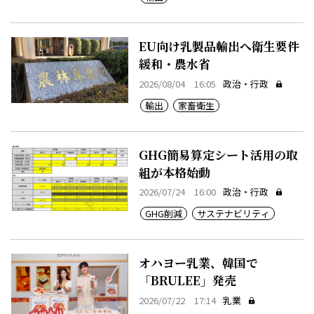
EU向け乳製品輸出へ衛生要件
緩和・農水省
2026/08/04 16:05
政治・行政
輸出
家畜衛生
GHG簡易算定シート活用の取
組が本格始動
2026/07/24 16:00
政治・行政
GHG削減
サステナビリティ
オハヨー乳業、韓国で
「BRULEE」発売
2026/07/22 17:14
乳業