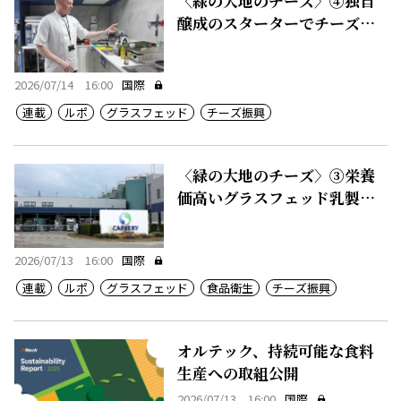
〈緑の大地のチーズ〉④独自
醸成のスターターでチーズに
付加価値
2026/07/14 16:00
国際
連載
ルポ
グラスフェッド
チーズ振興
〈緑の大地のチーズ〉③栄養
価高いグラスフェッド乳製
品、50カ国に輸出
2026/07/13 16:00
国際
連載
ルポ
グラスフェッド
食品衛生
チーズ振興
オルテック、持続可能な食料
生産への取組公開
2026/07/13 16:00
国際