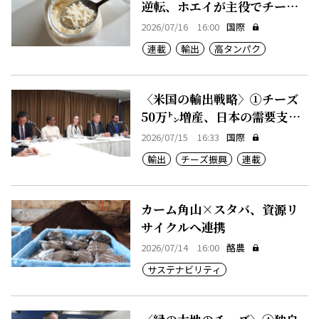
逆転、ホエイが主役でチーズ
が副産物
2026/07/16 16:00
国際
連載
輸出
高タンパク
〈米国の輸出戦略〉①チーズ
50万㌧増産、日本の需要支え
る
2026/07/15 16:33
国際
輸出
チーズ振興
連載
カーム角山×スタバ、資源リ
サイクルへ連携
2026/07/14 16:00
酪農
サステナビリティ