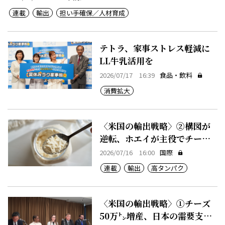
連載
輸出
担い手確保／人材育成
テトラ、家事ストレス軽減に
LL牛乳活用を
2026/07/17 16:39
食品・飲料
消費拡大
〈米国の輸出戦略〉②構図が
逆転、ホエイが主役でチーズ
が副産物
2026/07/16 16:00
国際
連載
輸出
高タンパク
〈米国の輸出戦略〉①チーズ
50万㌧増産、日本の需要支え