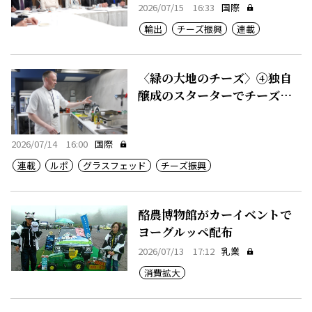
る
2026/07/15 16:33
国際
輸出
チーズ振興
連載
〈緑の大地のチーズ〉④独自
醸成のスターターでチーズに
付加価値
2026/07/14 16:00
国際
連載
ルポ
グラスフェッド
チーズ振興
酪農博物館がカーイベントで
ヨーグルッペ配布
2026/07/13 17:12
乳業
消費拡大