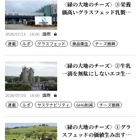
〈緑の大地のチーズ〉③栄養
価高いグラスフェッド乳製
品、50カ国に輸出
2026/07/13 16:00
国際
連載
ルポ
グラスフェッド
食品衛生
チーズ振興
〈緑の大地のチーズ〉②牛乳
一滴を無駄にしないエコ生産
システム
2026/07/10 16:00
国際
連載
ルポ
サステナビリティ
GHG削減
チーズ振興
〈緑の大地のチーズ〉①グラ
スフェッドの価値生み出す豊