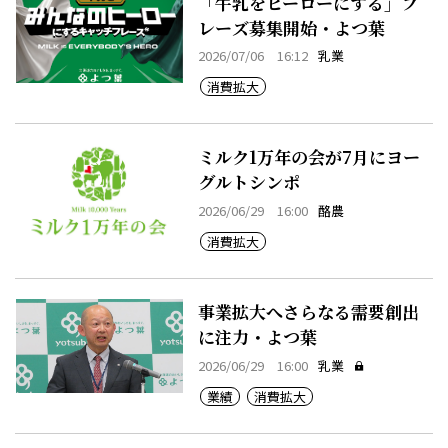
「牛乳をヒーローにする」フ
レーズ募集開始・よつ葉
2026/07/06 16:12
乳業
消費拡大
ミルク1万年の会が7月にヨー
グルトシンポ
2026/06/29 16:00
酪農
消費拡大
事業拡大へさらなる需要創出
に注力・よつ葉
2026/06/29 16:00
乳業
業績
消費拡大