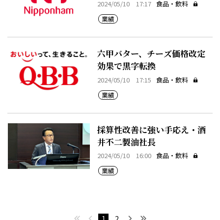
2024/05/10 17:17
食品・飲料
業績
六甲バター、チーズ価格改定
効果で黒字転換
2024/05/10 17:15
食品・飲料
業績
採算性改善に強い手応え・酒
井不二製油社長
2024/05/10 16:00
食品・飲料
業績
最初へ
前へ
次へ
最後へ
1
2