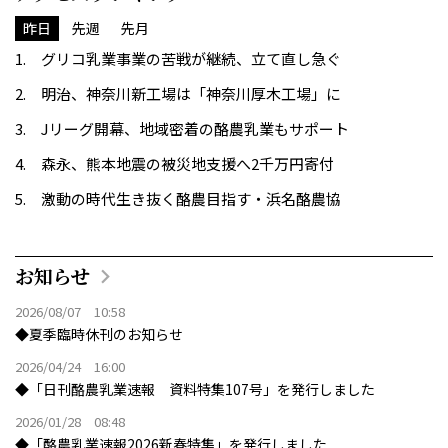
昨日
先週
先月
グリコ乳業事業の苦戦が継続、立て直し急ぐ
明治、神奈川新工場は「神奈川厚木工場」に
Jリーグ開幕、地域密着の酪農乳業もサポート
森永、熊本地震の被災地支援へ2千万円寄付
激動の時代生き抜く酪農目指す・浜名酪農協
お知らせ
2026/08/07 10:58
◆夏季臨時休刊のお知らせ
2026/04/24 16:00
◆「日刊酪農乳業速報 資料特集107号」を発行しました
2026/01/28 08:48
◆「酪農乳業速報2026新春特集」を発行しました