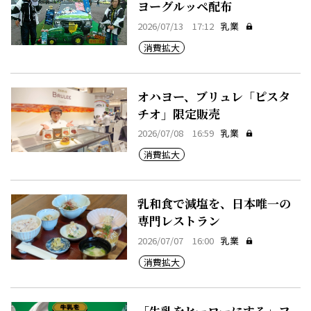
ヨーグルッペ配布
2026/07/13 17:12
乳業
消費拡大
オハヨー、ブリュレ「ピスタ
チオ」限定販売
2026/07/08 16:59
乳業
消費拡大
乳和食で減塩を、日本唯一の
専門レストラン
2026/07/07 16:00
乳業
消費拡大
「牛乳をヒーローにする」フ