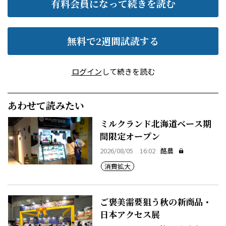
有料会員になって続きを読む
無料で2週間試読する
ログイン
して続きを読む
あわせて読みたい
ミルクランド北海道ベース期
間限定オープン
2026/08/05 16:02
酪農
消費拡大
ご褒美需要狙う秋の新商品・
日本アクセス展