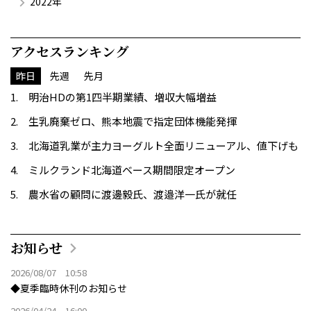
2022年
アクセスランキング
昨日
先週
先月
明治HDの第1四半期業績、増収大幅増益
生乳廃棄ゼロ、熊本地震で指定団体機能発揮
北海道乳業が主力ヨーグルト全面リニューアル、値下げも
ミルクランド北海道ベース期間限定オープン
農水省の顧問に渡邊毅氏、渡邉洋一氏が就任
お知らせ
2026/08/07 10:58
◆夏季臨時休刊のお知らせ
2026/04/24 16:00