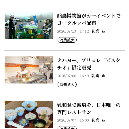
酪農博物館がカーイベントで
ヨーグルッペ配布
2026/07/13 17:12
乳業
消費拡大
オハヨー、ブリュレ「ピスタ
チオ」限定販売
2026/07/08 16:59
乳業
消費拡大
乳和食で減塩を、日本唯一の
専門レストラン
2026/07/07 16:00
乳業
消費拡大