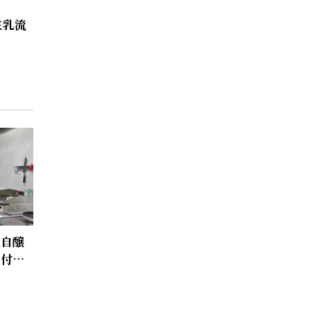
生乳流
独自醸
に付加