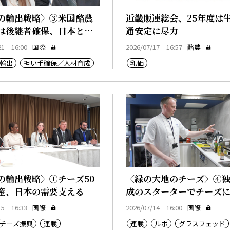
の輸出戦略〉③米国酪農
近畿販連総会、25年度は
は後継者確保、日本と共
通安定に尽力
21 16:00
国際
2026/07/17 16:57
酪農
輸出
担い手確保／人材育成
乳価
の輸出戦略〉①チーズ50
〈緑の大地のチーズ〉④
産、日本の需要支える
成のスターターでチーズ
価値
15 16:33
国際
2026/07/14 16:00
国際
チーズ振興
連載
連載
ルポ
グラスフェッド