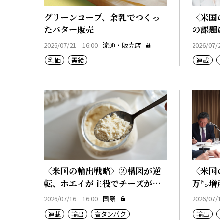
グリーンコープ、余乳でつくっ
〈米国
たバター販売
の課題
通
2026/07/21 16:00
流通・販売店
2026/07/
乳価
需給
連載
〈米国の輸出戦略〉②構図が逆
〈米国
転、ホエイが主役でチーズが副
万㌧増
産物
2026/07/16 16:00
国際
2026/07/
連載
輸出
高タンパク
輸出