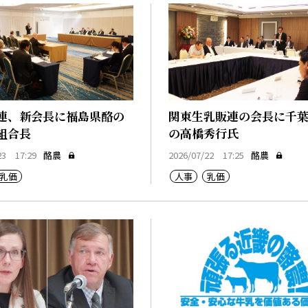
連、新会長に福島県酪の
関東生乳販連の会長に千
組合長
の高橋秀行氏
23 17:29
酪農
2026/07/22 17:25
酪農
乳価
人事
乳価