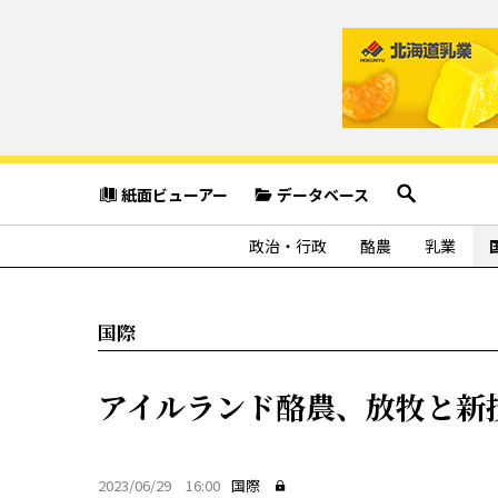
紙面ビューアー
データベース
政治・行政
酪農
乳業
国際
アイルランド酪農、放牧と新
2023/06/29 16:00
国際