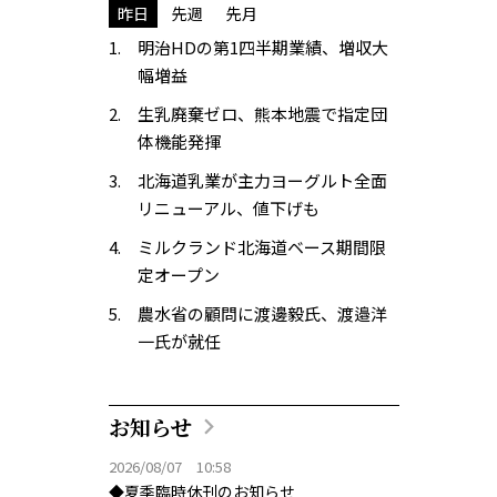
昨日
先週
先月
明治HDの第1四半期業績、増収大
幅増益
生乳廃棄ゼロ、熊本地震で指定団
体機能発揮
北海道乳業が主力ヨーグルト全面
リニューアル、値下げも
ミルクランド北海道ベース期間限
定オープン
農水省の顧問に渡邊毅氏、渡邉洋
一氏が就任
お知らせ
2026/08/07 10:58
◆夏季臨時休刊のお知らせ