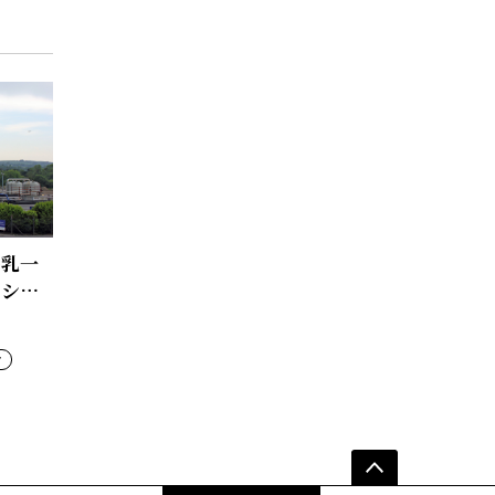
牛乳一
産シス
ィ