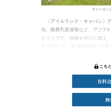
ギャーガン
〔アイルランド・キャバン〕ア
旬、酪農乳業速報など、アジア4
トリップで、放牧を中心に据え
子をPRした。欧州最西端に位置す
こち
有料
無