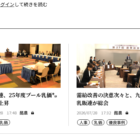
ログイン
して続きを読む
連、25年度プール乳価㌔
需給改善の決意次々と、
円上昇
乳販連が総会
28 17:48
酪農
2026/07/28 17:32
酪農
乳価
人事
乳価
優良事例