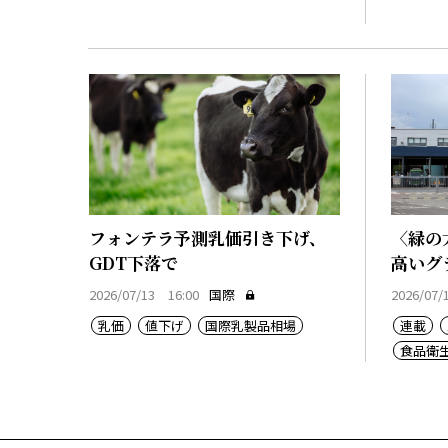
フォンテラ予測乳価引き下げ、
〈緑の
GDT下落で
高いグ
カ国に
2026/07/13 16:00
国際
2026/07/
乳価
値下げ
国際乳製品相場
連載
食品衛