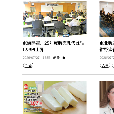
東海酪連、25年度販売乳代は㌔
東北販
1.99円上昇
紺野宏
2026/07/27 16:53
酪農
2026/07/
乳価
人事