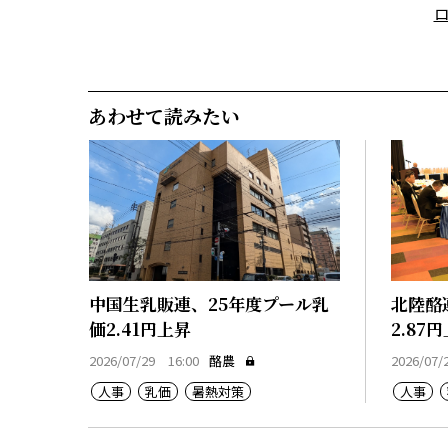
あわせて読みたい
中国生乳販連、25年度プール乳
北陸酪
価2.41円上昇
2.87
2026/07/29 16:00
酪農
2026/07/
人事
乳価
暑熱対策
人事