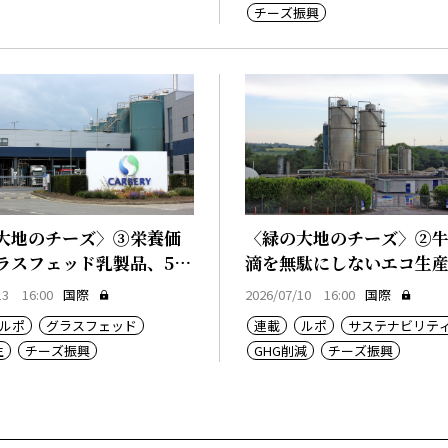
チーズ振興
大地のチーズ〉③栄養価
〈緑の大地のチーズ〉②
ラスフェッド乳製品、50
滴を無駄にしないエコ生
輸出
テム
13 16:00
国際
2026/07/10 16:00
国際
ルポ
グラスフェッド
連載
ルポ
サステナビリテ
生
チーズ振興
GHG削減
チーズ振興