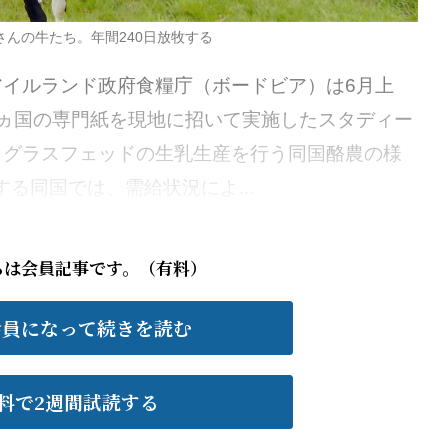
さんの牛たち。年間240日放牧する
イルランド政府食糧庁（ボードビア）は6月上
ヵ国の専門紙を現地に招いて実施したスタディー
、グラスフェッドの生乳生産を行う同国酪農の様
る同国では、需給状況によ...
らは会員記事です。（有料）
会員になって続きを読む
料で2週間試読する