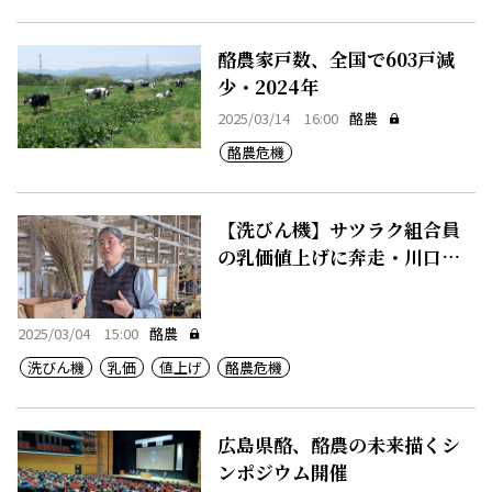
酪農家戸数、全国で603戸減
少・2024年
2025/03/14 16:00
酪農
酪農危機
【洗びん機】サツラク組合員
の乳価値上げに奔走・川口谷
氏
2025/03/04 15:00
酪農
洗びん機
乳価
値上げ
酪農危機
広島県酪、酪農の未来描くシ
ンポジウム開催