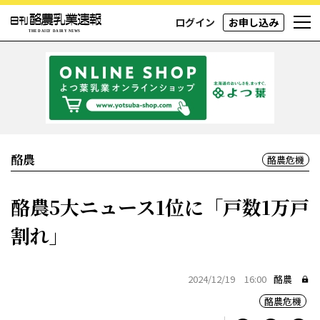
ログイン
お申し込み
酪農
酪農危機
酪農5大ニュース1位に「戸数1万戸
割れ」
2024/12/19 16:00
酪農
酪農危機