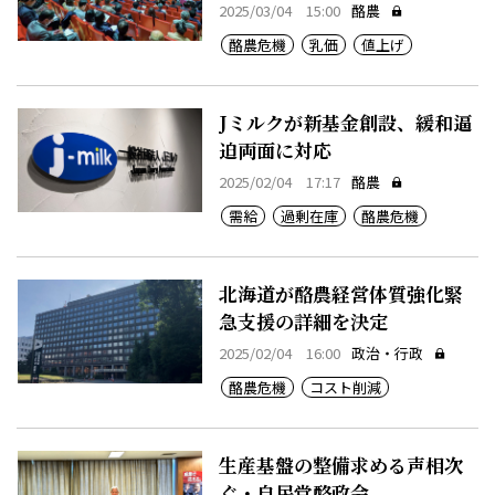
2025/03/04 15:00
酪農
酪農危機
乳価
値上げ
Jミルクが新基金創設、緩和逼
迫両面に対応
2025/02/04 17:17
酪農
需給
過剰在庫
酪農危機
北海道が酪農経営体質強化緊
急支援の詳細を決定
2025/02/04 16:00
政治・行政
酪農危機
コスト削減
生産基盤の整備求める声相次
ぐ・自民党酪政会