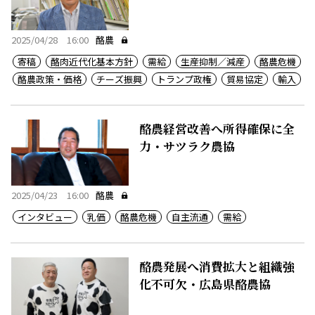
特任教授
2025/04/28 16:00
酪農
寄稿
酪肉近代化基本方針
需給
生産抑制／減産
酪農危機
酪農政策・価格
チーズ振興
トランプ政権
貿易協定
輸入
酪農経営改善へ所得確保に全
力・サツラク農協
2025/04/23 16:00
酪農
インタビュー
乳価
酪農危機
自主流通
需給
酪農発展へ消費拡大と組織強
化不可欠・広島県酪農協