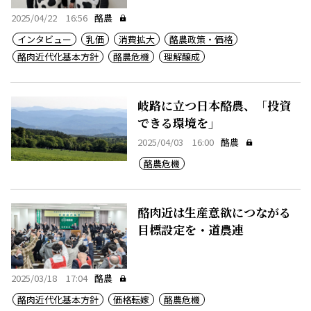
2025/04/22 16:56
酪農
インタビュー
乳価
消費拡大
酪農政策・価格
酪肉近代化基本方針
酪農危機
理解醸成
岐路に立つ日本酪農、「投資
できる環境を」
2025/04/03 16:00
酪農
酪農危機
酪肉近は生産意欲につながる
目標設定を・道農連
2025/03/18 17:04
酪農
酪肉近代化基本方針
価格転嫁
酪農危機