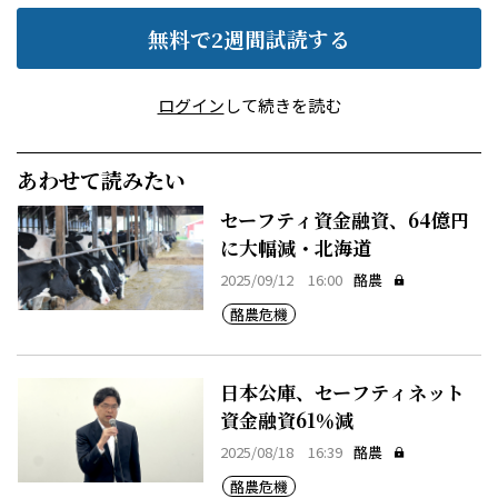
無料で2週間試読する
ログイン
して続きを読む
あわせて読みたい
セーフティ資金融資、64億円
に大幅減・北海道
2025/09/12 16:00
酪農
酪農危機
日本公庫、セーフティネット
資金融資61％減
2025/08/18 16:39
酪農
酪農危機