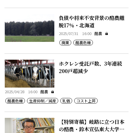
負債や将来不安背景の酪農離
脱17％・北海道
2025/07/31 16:00
酪農
廃業
酪農危機
ホクレン受託戸数、3年連続
200戸超減少
2025/04/28 16:00
酪農
酪農危機
生産抑制／減産
乳価
コスト上昇
【特別寄稿】岐路に立つ日本
の酪農・鈴木宣弘東大大学院