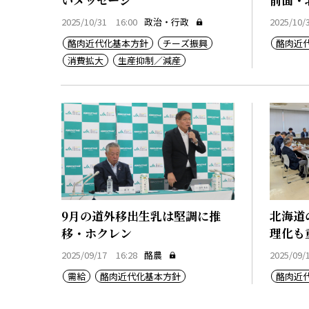
2025/10/31 16:00
政治・行政
2025/10/
酪肉近代化基本方針
チーズ振興
酪肉近
消費拡大
生産抑制／減産
9月の道外移出生乳は堅調に推
北海道
移・ホクレン
理化も
2025/09/17 16:28
酪農
2025/09/
需給
酪肉近代化基本方針
酪肉近