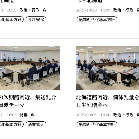
30 16:16
政治・行政
2025/10/30 16:09
政治・行政
代化基本方針
食料安保
酪肉近代化基本方針
の次期酪肉近、集送乳合
北海道酪肉近、個体乳量
重要テーマ
し生乳増産へ
11 16:03
酪農
2025/09/05 16:00
政治・行政
代化基本方針
消費拡大
酪肉近代化基本方針