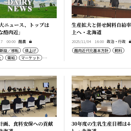
重大ニュース、トップは
生産拡大と併せ飼料自給
な酪肉近」
上へ・北海道
17 00:00
酪農
2025/11/04 16:00
政治・行政
新設／移転
値上げ
酪肉近代化基本方針
飼料
大
需給
マーケット
嫁
酪肉近代化基本方針
ーサリー
計画、食料安保への貢献
30年度の生乳生産目標は4
北海道
㌧・北海道