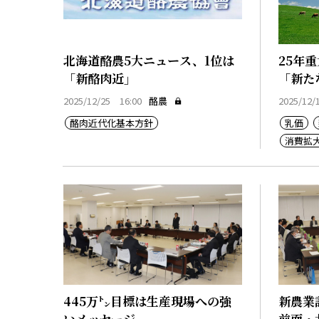
北海道酪農5大ニュース、1位は
25年
「新酪肉近」
「新た
2025/12/25 16:00
酪農
2025/12/
酪肉近代化基本方針
乳価
消費拡
価格転
アニバ
445万㌧目標は生産現場への強
新農業
いメッセージ
前面・