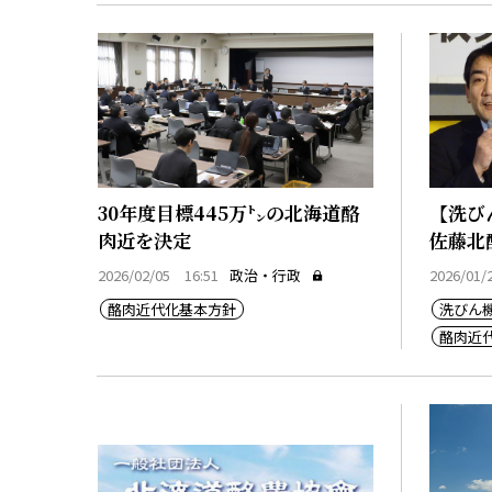
30年度目標445万㌧の北海道酪
【洗び
肉近を決定
佐藤北
2026/02/05 16:51
政治・行政
2026/01/
酪肉近代化基本方針
洗びん
酪肉近