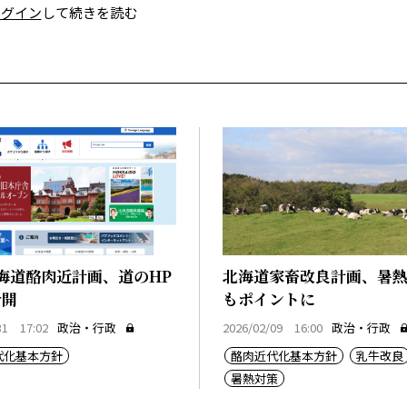
ログイン
して続きを読む
海道酪肉近計画、道のHP
北海道家畜改良計画、暑
公開
もポイントに
31 17:02
政治・行政
2026/02/09 16:00
政治・行政
代化基本方針
酪肉近代化基本方針
乳牛改良
暑熱対策