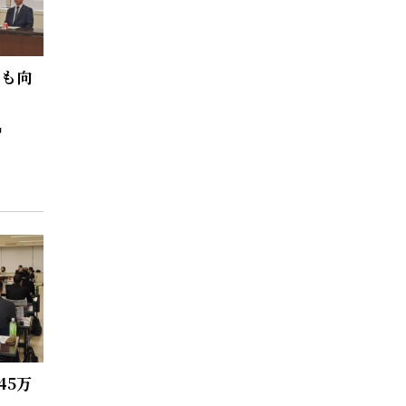
率も向
45万