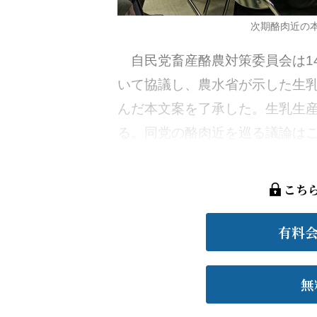
次期酪肉近の
自民党畜産酪農対策委員会は1
いて協議し、農水省が示した生乳生
んだ本文案を了承した。生乳生産
る。同党の酪肉近を巡る議論はこの
こち
有料
無