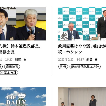
ん機】鈴木道農政部長、
飲用需要はやや弱い動き
酪協会長
続・ホクレン
21 16:25
酪農
2025/12/25 16:37
酪農
機
鳥獣被害
乳価
酪肉近代化基本方針
代化基本方針