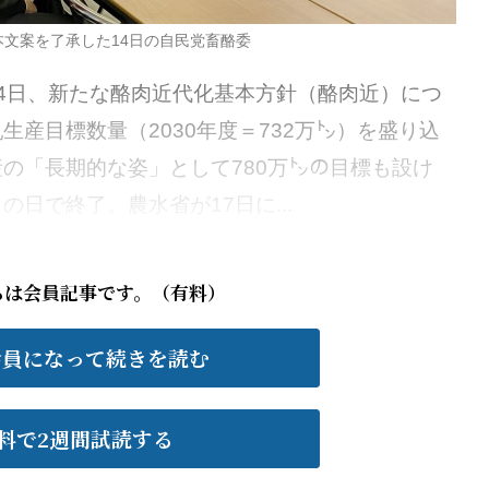
本文案を了承した14日の自民党畜酪委
4日、新たな酪肉近代化基本方針（酪肉近）につ
産目標数量（2030年度＝732万㌧）を盛り込
の「長期的な姿」として780万㌧の目標も設け
日で終了。農水省が17日に...
らは会員記事です。（有料）
会員になって続きを読む
料で2週間試読する