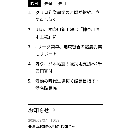
昨日
先週
先月
グリコ乳業事業の苦戦が継続、立
て直し急ぐ
明治、神奈川新工場は「神奈川厚
木工場」に
Jリーグ開幕、地域密着の酪農乳業
もサポート
森永、熊本地震の被災地支援へ2千
万円寄付
激動の時代生き抜く酪農目指す・
浜名酪農協
お知らせ
2026/08/07 10:58
◆夏季臨時休刊のお知らせ