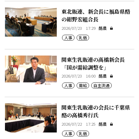
東北販連、新会長に福島県酪
の紺野宏組合長
2026/07/23 17:29
酪農
人事
乳価
関東生乳販連の高橋新会長
「国が需給調整を」
2026/07/23 16:00
酪農
人事
需給
自主流通
関東生乳販連の会長に千葉県
酪の高橋秀行氏
2026/07/22 17:25
酪農
人事
乳価