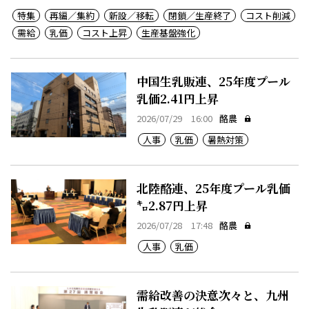
特集
再編／集約
新設／移転
閉鎖／生産終了
コスト削減
需給
乳価
コスト上昇
生産基盤強化
中国生乳販連、25年度プール
乳価2.41円上昇
2026/07/29 16:00
酪農
人事
乳価
暑熱対策
北陸酪連、25年度プール乳価
㌔2.87円上昇
2026/07/28 17:48
酪農
人事
乳価
需給改善の決意次々と、九州