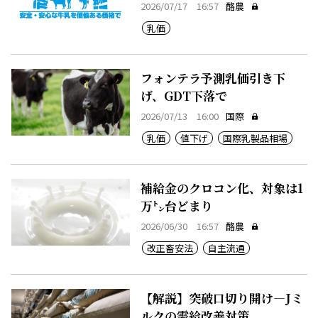
2026/07/17 16:57
酪農
乳価
フォンテラ予測乳価引き下
げ、GDT下落で
2026/07/13 16:00
国際
乳価
値下げ
国際乳製品相場
補給金のクロコン化、対象は1
万㌧台どまり
2026/06/30 16:57
酪農
改正畜安法
自主流通
【解説】突破口切り開け―Jミ
ルクの需給改善対策