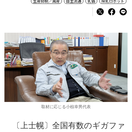
生産抑制／減産
自主流通
乳価
搾乳ロボット
取材に応じる小椋幸男代表
〔上士幌〕全国有数のギガファ