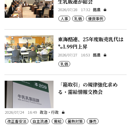
生乳販連が総会
2026/07/28 17:32
酪農
人事
乳価
優良事例
東海酪連、25年度販売乳代は
㌔1.99円上昇
2026/07/27 16:53
酪農
乳価
「箱取引」の規律強化求め
る・需給情報交換会
2026/07/24 16:49
政治・行政
改正畜安法
自主流通
需給
暑熱対策
廉売