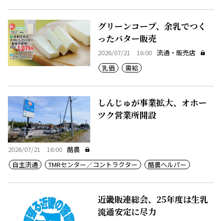
グリーンコープ、余乳でつく
ったバター販売
2026/07/21 16:00
流通・販売店
乳価
需給
しんじゅが事業拡大、オホー
ツク営業所開設
2026/07/21 16:00
酪農
自主流通
TMRセンター／コントラクター
酪農ヘルパー
近畿販連総会、25年度は生乳
流通安定に尽力