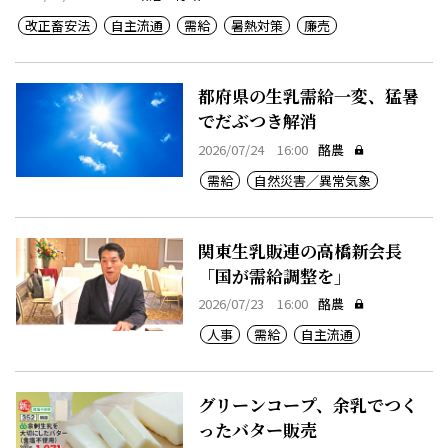
改正畜安法
自主流通
需給
暑熱対策
廉売
都府県の生乳需給一変、猛暑
でだぶつき解消
2026/07/24 16:00
酪農
需給
自然災害／異常気象
関東生乳販連の高橋新会長
「国が需給調整を」
2026/07/23 16:00
酪農
人事
需給
自主流通
グリーンコープ、余乳でつく
ったバター販売