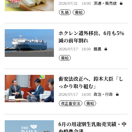
2026/07/21 16:00
流通・販売店
乳価
需給
ホクレン道外移出、6月も5％
減の前年割れ
2026/07/17 16:00
酪農
需給
畜安法改正へ、鈴木大臣「し
っかり取り組む」
2026/07/17 16:00
政治・行政
改正畜安法
需給
6月の用途別生乳販売実績・中
央酪農会議