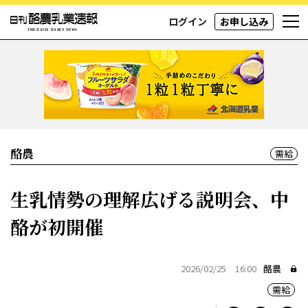
ログイン
お申し込み
酪農
需給
生乳情勢の理解広げる説明会、中
酪が初開催
2026/02/25 16:00
酪農
需給