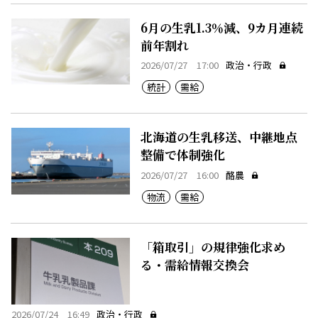
6月の生乳1.3％減、9カ月連続
前年割れ
2026/07/27 17:00
政治・行政
統計
需給
北海道の生乳移送、中継地点
整備で体制強化
2026/07/27 16:00
酪農
物流
需給
「箱取引」の規律強化求め
る・需給情報交換会
2026/07/24 16:49
政治・行政