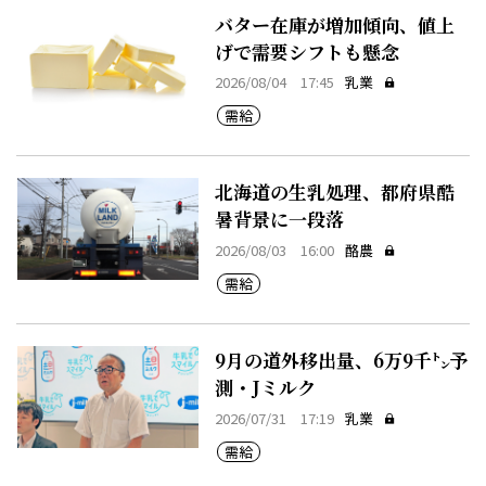
バター在庫が増加傾向、値上
げで需要シフトも懸念
2026/08/04 17:45
乳業
需給
北海道の生乳処理、都府県酷
暑背景に一段落
2026/08/03 16:00
酪農
需給
9月の道外移出量、6万9千㌧予
測・Jミルク
2026/07/31 17:19
乳業
需給