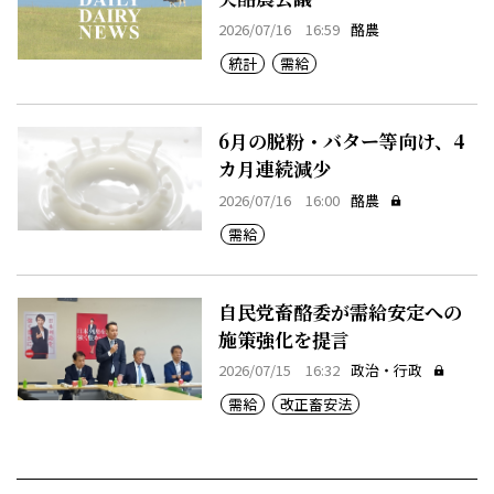
2026/07/16 16:59
酪農
統計
需給
6月の脱粉・バター等向け、4
カ月連続減少
2026/07/16 16:00
酪農
需給
自民党畜酪委が需給安定への
施策強化を提言
2026/07/15 16:32
政治・行政
需給
改正畜安法