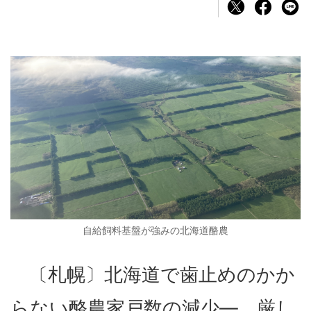
自給飼料基盤が強みの北海道酪農
〔札幌〕北海道で歯止めのかか
らない酪農家戸数の減少―。厳し