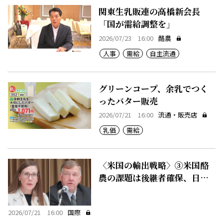
関東生乳販連の高橋新会長
「国が需給調整を」
2026/07/23 16:00
酪農
人事
需給
自主流通
グリーンコープ、余乳でつく
ったバター販売
2026/07/21 16:00
流通・販売店
乳価
需給
〈米国の輸出戦略〉③米国酪
農の課題は後継者確保、日本
と共通
2026/07/21 16:00
国際