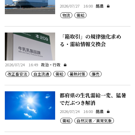
2026/07/27 16:00
酪農
物流
需給
「箱取引」の規律強化求め
る・需給情報交換会
2026/07/24 16:49
政治・行政
改正畜安法
自主流通
需給
暑熱対策
廉売
都府県の生乳需給一変、猛暑
でだぶつき解消
2026/07/24 16:00
酪農
需給
自然災害／異常気象