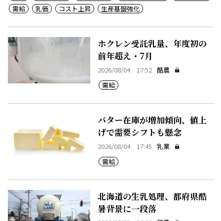
需給
乳価
コスト上昇
生産基盤強化
ホクレン受託乳量、年度初の
前年超え・7月
2026/08/04 17:52
酪農
需給
バター在庫が増加傾向、値上
げで需要シフトも懸念
2026/08/04 17:45
乳業
需給
北海道の生乳処理、都府県酷
暑背景に一段落