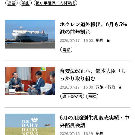
連載
輸出
担い手確保／人材育成
ホクレン道外移出、6月も5％
減の前年割れ
2026/07/17 16:00
酪農
需給
畜安法改正へ、鈴木大臣「し
っかり取り組む」
2026/07/17 16:00
政治・行政
改正畜安法
需給
6月の用途別生乳販売実績・中
央酪農会議
2026/07/16 16:59
酪農