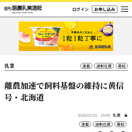
ログイン
お申し込み
乳業
連載
過剰在庫
需給
離農加速で飼料基盤の維持に黄信
号・北海道
2026/03/03 16:00
乳業
連載
過剰在庫
需給