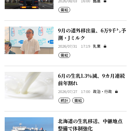
2026/08/03 16:00
酪農
需給
9月の道外移出量、6万9千㌧予
測・Jミルク
2026/07/31 17:19
乳業
需給
6月の生乳1.3％減、9カ月連続
前年割れ
2026/07/27 17:00
政治・行政
統計
需給
北海道の生乳移送、中継地点
整備で体制強化