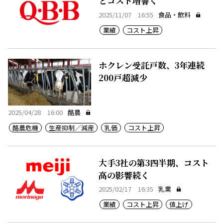
とコスト増響く
2025/11/07 16:55
食品・飲料
業績
コスト上昇
ホクレン受託戸数、3年連続
200戸超減少
2025/04/28 16:00
酪農
酪農危機
生産抑制／減産
乳価
コスト上昇
大手3社の第3四半期、コスト
高の影響続く
2025/02/17 16:35
乳業
業績
コスト上昇
値上げ