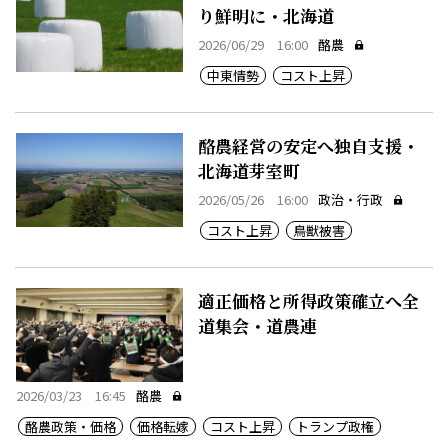
り鮮明に・北海道
2026/06/29 16:00
酪農
中東情勢
コスト上昇
酪農経営の安定へ独自支援・
北海道芽室町
2026/05/26 16:00
政治・行政
コスト上昇
鳥獣被害
適正価格と所得政策確立へ全
道集会・道農連
2026/03/23 16:45
酪農
酪農政策・価格
価格転嫁
コスト上昇
トランプ政権