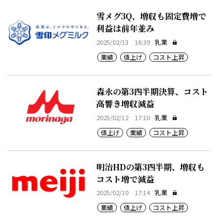
雪メグ3Q、増収も固定費増で
利益は前年並み
2025/02/13 16:39
乳業
業績
値上げ
コスト上昇
森永の第3四半期決算、コスト
高響き増収減益
2025/02/12 17:10
乳業
値上げ
業績
コスト上昇
明治HDの第3四半期、増収も
コスト増で減益
2025/02/10 17:14
乳業
業績
値上げ
コスト上昇