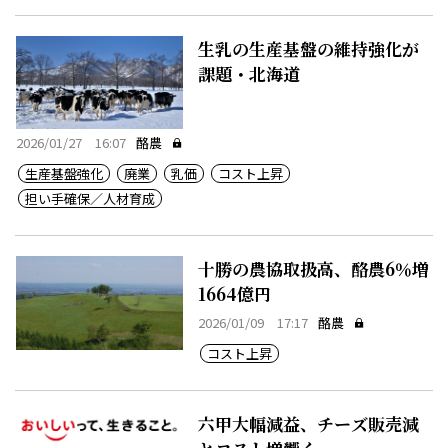
生乳の生産基盤の維持強化が
課題・北海道
2026/01/27 16:07
酪農
生産基盤強化
廃業
乳価
コスト上昇
担い手確保／人材育成
十勝の農協取扱高、酪農6％増
1664億円
2026/01/09 17:17
酪農
コスト上昇
六甲大幅減益、チーズ販売減