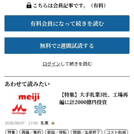
こちらは会員記事です。（有料）
有料会員になって続きを読む
無料で2週間試読する
ログイン
して続きを読む
あわせて読みたい
【特集】大手乳業3社、工場再
編に計2000億円投資
2026/08/07 17:00
乳業
特集
再編／集約
新設／移転
閉鎖／生産終了
コスト削減