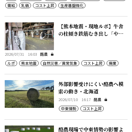
需給
乳価
コスト上昇
生産基盤強化
【熊本地震・現地ルポ】牛舎
の柱傾き鉄筋むき出し「やめ
るしか」
2026/07/31 16:03
酪農
ルポ
熊本地震
自然災害／異常気象
コスト上昇
廃業
外部影響受けにくい酪農へ模
索の動き・北海道
2026/07/10 16:17
酪農
中東情勢
コスト上昇
酪農現場で中東情勢の影響よ