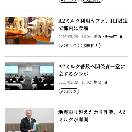
A2ミルク利用カフェ、1日限定
で都内に登場
2025/05/28 16:04
流通・販売店
A2ミルク
消費拡大
A2ミルク普及へ関係者一堂に
会するシンポ
2025/02/28 17:02
酪農
A2ミルク
地震乗り越えたホリ乳業、A2
ミルクが順調