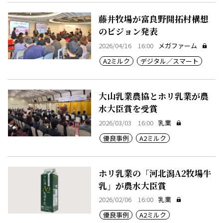
藤井牧場が富良野開拓村構想
のビジョン発表
2026/04/16 16:00
メガファーム
A2ミルク
デジタル／スマート
大山乳業農協とホリ乳業が農
水大臣賞を受賞
2026/03/03 16:00
乳業
優良事例
A2ミルク
ホリ乳業の「河北潟A2牧場牛
乳」が農水大臣賞
2026/02/06 16:00
乳業
優良事例
A2ミルク