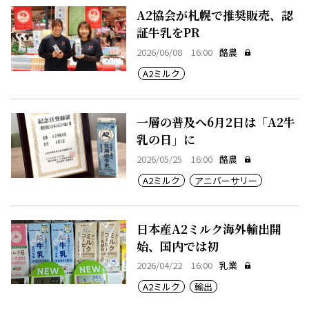
A2協会が札幌で推奨販売、認
証牛乳をPR
2026/06/08 16:00
酪農
A2ミルク
一層の普及へ6月2日は「A2牛
乳の日」に
2026/05/25 16:00
酪農
A2ミルク
アニバーサリー
日本産A2ミルク海外輸出開
始、国内では初
2026/04/22 16:00
乳業
A2ミルク
輸出