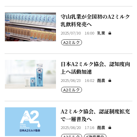
守山乳業が全国初のA2ミルク
乳飲料発売へ
2025/07/30 16:00
乳業
A2ミルク
日本A2ミルク協会、認知度向
上へ活動加速
2025/06/23 16:02
酪農
A2ミルク
A2ミルク協会、認証制度拡充
で一層普及へ
2025/06/20 17:16
酪農
A2ミルク
6次産業化