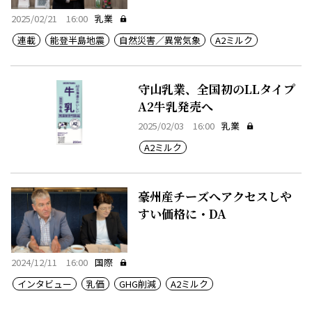
2025/02/21 16:00
乳業
連載
能登半島地震
自然災害／異常気象
A2ミルク
守山乳業、全国初のLLタイプ
A2牛乳発売へ
2025/02/03 16:00
乳業
A2ミルク
豪州産チーズへアクセスしや
すい価格に・DA
2024/12/11 16:00
国際
インタビュー
乳価
GHG削減
A2ミルク