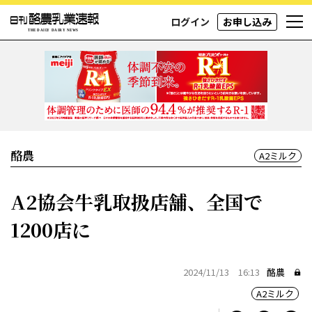
ログイン
お申し込み
酪農
A2ミルク
A2協会牛乳取扱店舗、全国で
1200店に
2024/11/13 16:13
酪農
A2ミルク