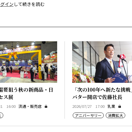
ログイン
して続きを読む
需要狙う秋の新商品・日
「次の100年へ新たな挑戦
セス展
バター開店で佐藤社長
31 16:00
流通・販売店
2026/07/27 17:00
乳業
大
アニバーサリー
消費拡大