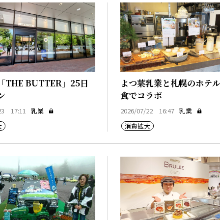
THE BUTTER」25日
よつ葉乳業と札幌のホテ
ン
食でコラボ
23 17:11
乳業
2026/07/22 16:47
乳業
大
消費拡大