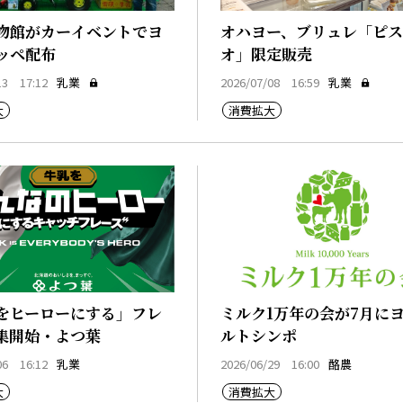
物館がカーイベントでヨ
オハヨー、ブリュレ「ピ
ッペ配布
オ」限定販売
13 17:12
乳業
2026/07/08 16:59
乳業
大
消費拡大
をヒーローにする」フレ
ミルク1万年の会が7月に
集開始・よつ葉
ルトシンポ
06 16:12
乳業
2026/06/29 16:00
酪農
大
消費拡大