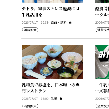
テトラ、家事ストレス軽減にLL
酪農博
牛乳活用を
ーグル
2026/07/17 16:39
食品・飲料
2026/07/
消費拡大
消費拡
乳和食で減塩を、日本唯一の専
「牛乳
門レストラン
ーズ募
2026/07/07 16:00
乳業
2026/07/
消費拡大
消費拡