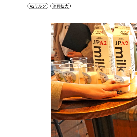
A2ミルク
消費拡大