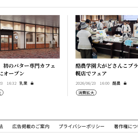
、初のバター専門カフェ
酪農学園大がどさんこプ
にオープン
幌店でフェア
23 16:32
乳業
2026/06/23 16:00
酪農
大
消費拡大
法
広告掲載のご案内
プライバシーポリシー
著作権につ