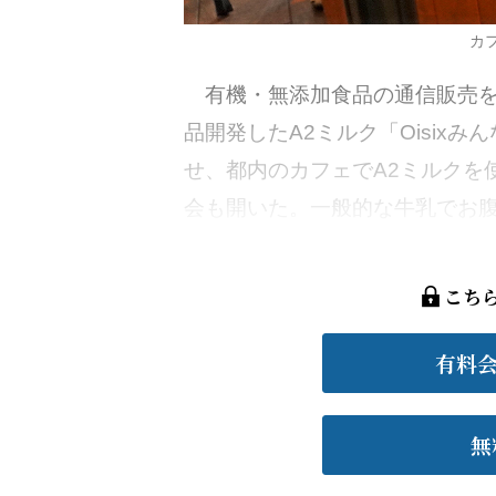
カ
有機・無添加食品の通信販売を
品開発したA2ミルク「Oisixみ
せ、都内のカフェでA2ミルクを
会も開いた。一般的な牛乳でお腹を
こち
有料
無