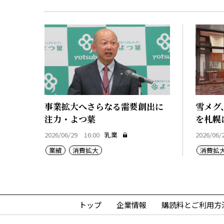
事業拡大へさらなる需要創出に
雪メグ
注力・よつ葉
を札幌
2026/06/29 16:00
乳業
2026/06/
業績
消費拡大
消費拡
トップ
企業情報
購読料とご利用方