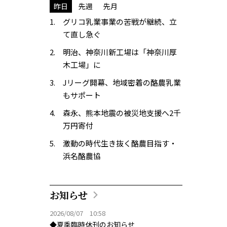
昨日
先週
先月
グリコ乳業事業の苦戦が継続、立
て直し急ぐ
明治、神奈川新工場は「神奈川厚
木工場」に
Jリーグ開幕、地域密着の酪農乳業
もサポート
森永、熊本地震の被災地支援へ2千
万円寄付
激動の時代生き抜く酪農目指す・
浜名酪農協
お知らせ
2026/08/07 10:58
◆夏季臨時休刊のお知らせ