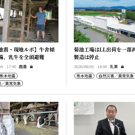
地震・現地ルポ】牛舎傾
菊池工場はLL出荷を一部
場、乳牛を全頭避難
製造は停止
04 17:40
酪農
2026/08/03 16:00
乳業
熊本地震
熊本地震
自然災害／異常気象
害／異常気象