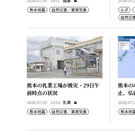
2026/07/30 16:51
酪農
2026/07/
熊本地震
自然災害／異常気象
ルポ
自然災
熊本の乳業工場が被災・29日午
熊本の
前時点の状況
止、弘
2026/07/29 16:53
乳業
2026/07/
熊本地震
自然災害／異常気象
熊本地