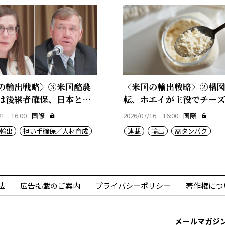
の輸出戦略〉③米国酪農
〈米国の輸出戦略〉②構
は後継者確保、日本と共
転、ホエイが主役でチー
産物
21 16:00
国際
2026/07/16 16:00
国際
輸出
担い手確保／人材育成
連載
輸出
高タンパク
法
広告掲載のご案内
プライバシーポリシー
著作権につ
メールマガジ