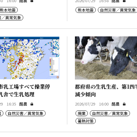
30 16:00
酪農
2026/07/29 16:58
酪農
熊本地震
熊本地震
自然災害／異常気象
害／異常気象
市乳工場すべて操業停
都府県の生乳生産、第1四
乳舎で生乳処理
減少傾向
29 16:35
酪農
2026/07/29 16:00
酪農
震
自然災害／異常気象
廃業
自然災害／異常気象
暑熱対策