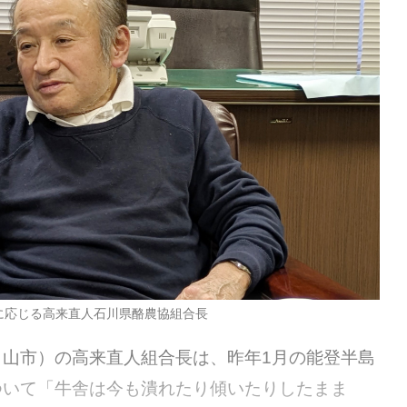
に応じる高来直人石川県酪農協組合長
山市）の高来直人組合長は、昨年1月の能登半島
ついて「牛舎は今も潰れたり傾いたりしたまま