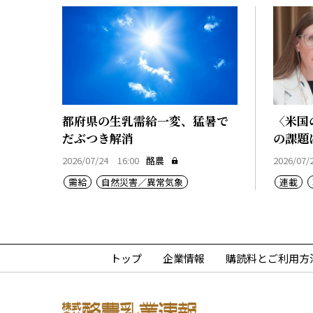
都府県の生乳需給一変、猛暑で
〈米国
だぶつき解消
の課題
通
2026/07/24 16:00
酪農
2026/07/
需給
自然災害／異常気象
連載
トップ
企業情報
購読料とご利用方