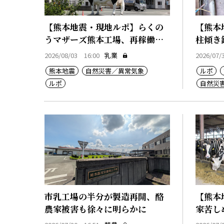
【熊本地震・現地ルポ】らくの
【熊本
うマザーズ熊本工場、再稼働急
柱傾き
ぐ
か」
2026/08/03 16:00
乳業
2026/07/
熊本地震
自然災害／異常気象
ルポ
ルポ
自然災
廃業
市乳工場の半分が製造再開、酪
【熊本
農家被害も徐々に明らかに
家苦し
ち