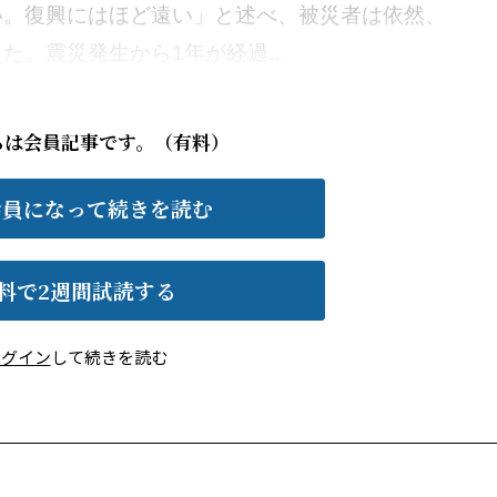
い。復興にはほど遠い」と述べ、被災者は依然、
。震災発生から1年が経過...
らは会員記事です。（有料）
会員になって続きを読む
料で2週間試読する
ログイン
して続きを読む