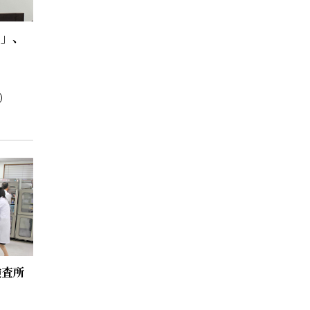
い」、
検査所