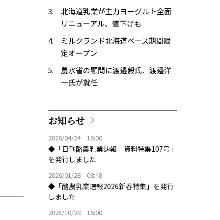
北海道乳業が主力ヨーグルト全面
リニューアル、値下げも
ミルクランド北海道ベース期間限
定オープン
農水省の顧問に渡邊毅氏、渡邉洋
一氏が就任
お知らせ
2026/04/24 16:00
◆「日刊酪農乳業速報 資料特集107号」
を発行しました
2026/01/28 08:48
◆「酪農乳業速報2026新春特集」を発行
しました
2025/10/28 16:00