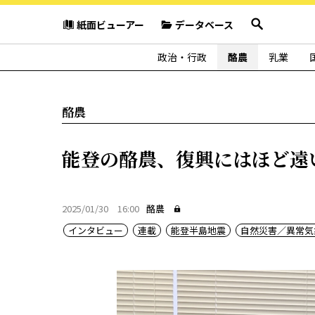
紙面ビューアー
データベース
政治・行政
酪農
乳業
酪農
能登の酪農、復興にはほど遠
2025/01/30 16:00
酪農
インタビュー
連載
能登半島地震
自然災害／異常気