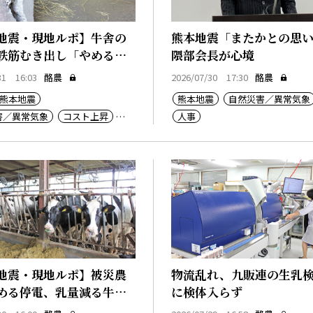
地震・現地ルポ】牛舎の
熊本地震「またかとの思
鉄筋むき出し「やめるし
隈部会長が心境
31 16:03
酪農
2026/07/30 17:30
酪農
熊本地震
熊本地震
自然災害／異常気象
害／異常気象
コスト上昇
人事
地震・現地ルポ】被災農
物流乱れ、九販連の生乳
める停電、乳量減る牛た
に検体入らず