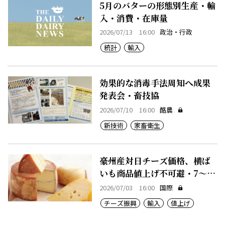
5月のバターの形態別生産・輸
入・消費・在庫量
2026/07/13 16:00
政治・行政
統計
輸入
効果的な消毒手法周知へ成果
発表会・畜技協
2026/07/10 16:00
酪農
新技術
家畜衛生
豪州産対日チーズ価格、横ば
いも商品値上げ不可避・7～12
月期
2026/07/03 16:00
国際
チーズ振興
輸入
値上げ