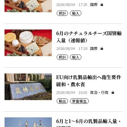
2026/08/04 17:25
国際
統計
輸入
6月のナチュラルチーズ国別輸
入量（速報値）
2026/08/04 17:18
国際
統計
輸入
EU向け乳製品輸出へ衛生要件
緩和・農水省
2026/08/04 16:05
政治・行政
輸出
家畜衛生
6月と1～6月の乳製品輸入量・