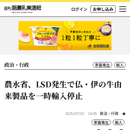
ログイン
お申し込み
政治・行政
家畜衛生
輸入
農水省、LSD発生で仏・伊の牛由
来製品を一時輸入停止
2025/07/02 16:05
政治・行政
家畜衛生
輸入