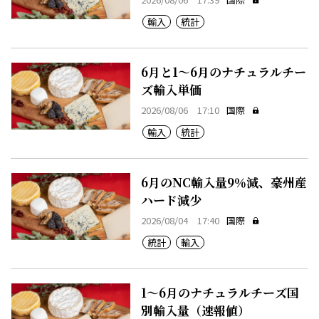
輸入
統計
6月と1～6月のナチュラルチー
ズ輸入単価
2026/08/06 17:10
国際
輸入
統計
6月のNC輸入量9％減、豪州産
ハード減少
2026/08/04 17:40
国際
統計
輸入
1～6月のナチュラルチーズ国
別輸入量（速報値）