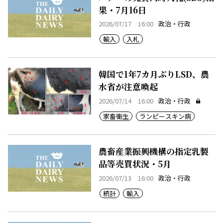
果・7月16日
2026/07/17 16:00
政治・行政
輸入
入札
韓国で1年7カ月ぶりLSD、農
水省が注意喚起
2026/07/14 16:00
政治・行政
家畜衛生
ランピースキン病
農畜産業振興機構の指定乳製
品等売買状況・5月
2026/07/13 16:00
政治・行政
統計
輸入