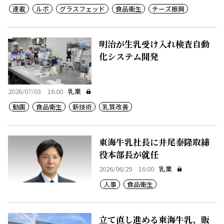
連載
ルポ
グラスフェッド
食品衛生
チーズ振興
明治が生乳受け入れ検査自動
化システム開発
2026/07/03 16:00
乳業
動画
食品衛生
新技術
乳質改善
東海牛乳社長に井尾泰隆取締
役本部長が就任
2026/06/29 16:00
乳業
人事
食品衛生
立て直し進める東海牛乳、販