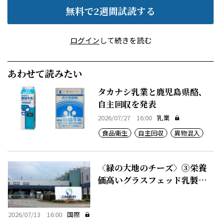
無料で2週間試読する
ログイン
して続きを読む
あわせて読みたい
タカナシ乳業と鹿児島県酪、
自主回収を発表
2026/07/27 16:00
乳業
食品衛生
自主回収
異物混入
〈緑の大地のチーズ〉③栄養
価高いグラスフェッド乳製
品、50カ国に輸出
2026/07/13 16:00
国際