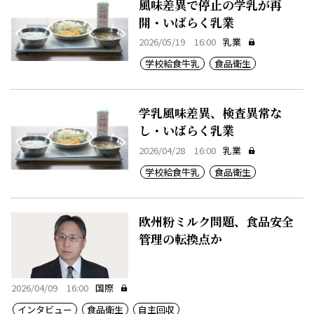
風味差異で停止の学乳が再
開・いばらく乳業
2026/05/19 16:00
乳業
学校給食牛乳
食品衛生
学乳風味差異、検査異常な
し・いばらく乳業
2026/04/28 16:00
乳業
学校給食牛乳
食品衛生
欧州粉ミルク問題、食品安全
管理の転換点か
2026/04/09 16:00
国際
インタビュー
食品衛生
自主回収