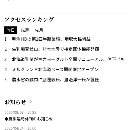
アクセスランキング
昨日
先週
先月
明治HDの第1四半期業績、増収大幅増益
生乳廃棄ゼロ、熊本地震で指定団体機能発揮
北海道乳業が主力ヨーグルト全面リニューアル、値下げも
ミルクランド北海道ベース期間限定オープン
農水省の顧問に渡邊毅氏、渡邉洋一氏が就任
お知らせ
2026/08/07 10:58
◆夏季臨時休刊のお知らせ
2026/04/24 16:00