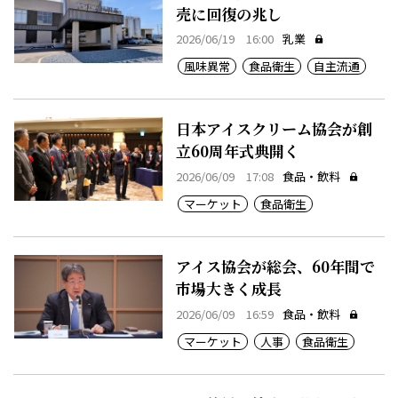
売に回復の兆し
2026/06/19 16:00
乳業
風味異常
食品衛生
自主流通
日本アイスクリーム協会が創
立60周年式典開く
2026/06/09 17:08
食品・飲料
マーケット
食品衛生
アイス協会が総会、60年間で
市場大きく成長
2026/06/09 16:59
食品・飲料
マーケット
人事
食品衛生