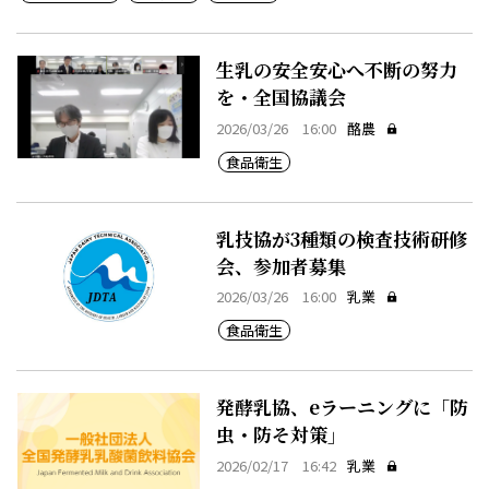
生乳の安全安心へ不断の努力
を・全国協議会
2026/03/26 16:00
酪農
食品衛生
乳技協が3種類の検査技術研修
会、参加者募集
2026/03/26 16:00
乳業
食品衛生
発酵乳協、eラーニングに「防
虫・防そ対策」
2026/02/17 16:42
乳業