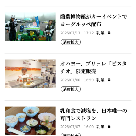
酪農博物館がカーイベントで
ヨーグルッペ配布
2026/07/13 17:12
乳業
消費拡大
オハヨー、ブリュレ「ピスタ
チオ」限定販売
2026/07/08 16:59
乳業
消費拡大
乳和食で減塩を、日本唯一の
専門レストラン
2026/07/07 16:00
乳業
消費拡大