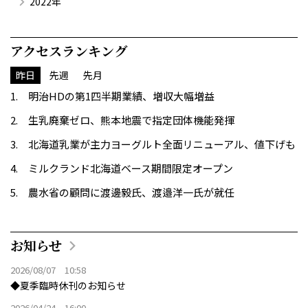
2022年
アクセスランキング
昨日
先週
先月
明治HDの第1四半期業績、増収大幅増益
生乳廃棄ゼロ、熊本地震で指定団体機能発揮
北海道乳業が主力ヨーグルト全面リニューアル、値下げも
ミルクランド北海道ベース期間限定オープン
農水省の顧問に渡邊毅氏、渡邉洋一氏が就任
お知らせ
2026/08/07 10:58
◆夏季臨時休刊のお知らせ
2026/04/24 16:00