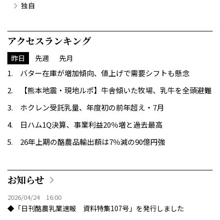
独自
アクセスランキング
昨日
先週
先月
バター在庫が増加傾向、値上げで需要シフトも懸念
【熊本地震・現地ルポ】牛舎傾いた牧場、乳牛を全頭避難
ホクレン受託乳量、年度初の前年超え・7月
日ハム1Q決算、事業利益20％増と過去最高
26年上期の酪農品輸出額は7％減の90億円強
お知らせ
2026/04/24 16:00
◆「日刊酪農乳業速報 資料特集107号」を発行しました