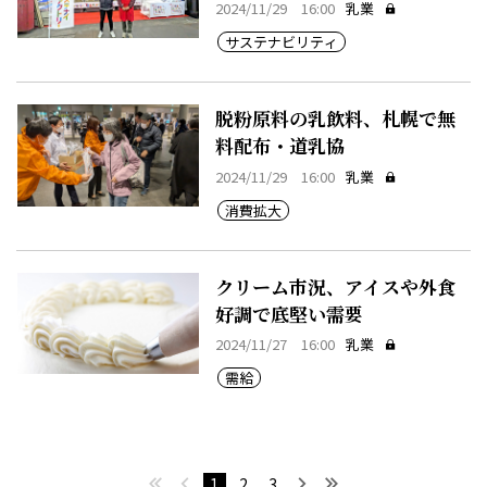
2024/11/29 16:00
乳業
サステナビリティ
脱粉原料の乳飲料、札幌で無
料配布・道乳協
2024/11/29 16:00
乳業
消費拡大
クリーム市況、アイスや外食
好調で底堅い需要
2024/11/27 16:00
乳業
需給
最初へ
前へ
次へ
最後へ
1
2
3