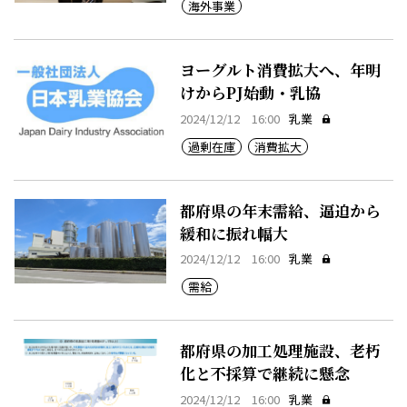
海外事業
ヨーグルト消費拡大へ、年明
けからPJ始動・乳協
2024/12/12 16:00
乳業
過剰在庫
消費拡大
都府県の年末需給、逼迫から
緩和に振れ幅大
2024/12/12 16:00
乳業
需給
都府県の加工処理施設、老朽
化と不採算で継続に懸念
2024/12/12 16:00
乳業