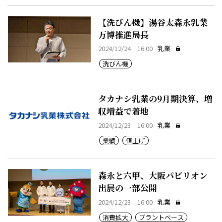
【洗びん機】湯谷太森永乳業
万博推進局長
2024/12/24 16:00
乳業
洗びん機
タカナシ乳業の9月期決算、増
収増益で着地
2024/12/23 16:00
乳業
業績
値上げ
森永と六甲、大阪パビリオン
出展の一部公開
2024/12/23 16:00
乳業
消費拡大
プラントベース