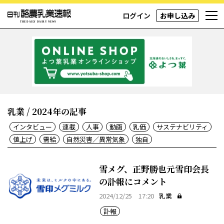
ログイン
お申し込み
乳業 / 2024年の記事
インタビュー
連載
人事
動画
乳価
サステナビリティ
値上げ
需給
自然災害／異常気象
独自
雪メグ、正野勝也元雪印会長
の訃報にコメント
2024/12/25 17:20
乳業
訃報