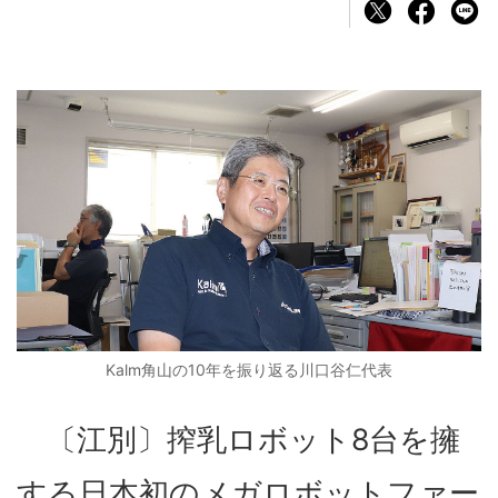
Kalm角山の10年を振り返る川口谷仁代表
〔江別〕搾乳ロボット8台を擁
する日本初のメガロボットファー