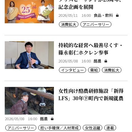
記念企画を展開
2026/05/11 16:00
食品・飲料
消費拡大
アニバーサリー
持続的な経営へ最善尽くす・
篠永彰仁ホクレン参事
2026/05/08 16:00
酪農
インタビュー
需給
消費拡大
女性向け酪農研修施設「新得
LFS」30年㊦町内で新規就農
2026/05/08 16:00
酪農
アニバーサリー
担い手確保／人材育成
女性活躍
連載