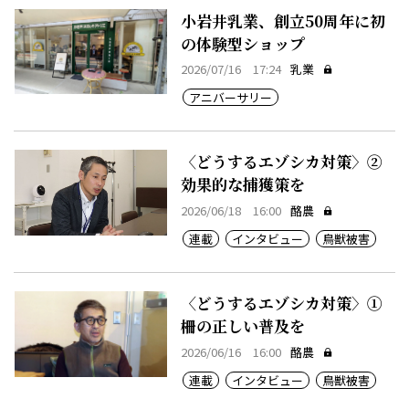
小岩井乳業、創立50周年に初
の体験型ショップ
2026/07/16 17:24
乳業
アニバーサリー
〈どうするエゾシカ対策〉②
効果的な捕獲策を
2026/06/18 16:00
酪農
連載
インタビュー
鳥獣被害
〈どうするエゾシカ対策〉①
柵の正しい普及を
2026/06/16 16:00
酪農
連載
インタビュー
鳥獣被害