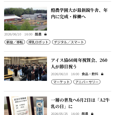
酪農学園大が最新鋭牛舎、年
内に完成・稼働へ
2026/06/10 16:00
酪農
新設／移転
搾乳ロボット
デジタル／スマート
アイス協60周年祝賀会、260
人が節目祝う
2026/06/10 16:00
食品・飲料
マーケット
アニバーサリー
一層の普及へ6月2日は「A2牛
乳の日」に
2026/05/25 16:00
酪農