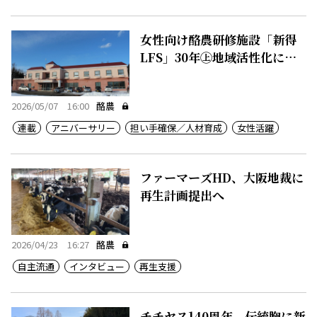
女性向け酪農研修施設「新得
LFS」30年㊤地域活性化に一
役
2026/05/07 16:00
酪農
連載
アニバーサリー
担い手確保／人材育成
女性活躍
ファーマーズHD、大阪地裁に
再生計画提出へ
2026/04/23 16:27
酪農
自主流通
インタビュー
再生支援
チチヤス140周年、伝統胸に新