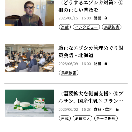
〈どうするエゾシカ対策〉①
柵の正しい普及を
2026/06/16 16:00
酪農
連載
インタビュー
鳥獣被害
適正なエゾシカ管理めぐり対
策会議・北海道
2026/06/09 16:00
酪農
鳥獣被害
〈需要拡大を側面支援〉③ブ
ルサン、国産生乳×フランス
＝高付加価値
2026/06/02 16:23
食品・飲料
連載
消費拡大
チーズ振興