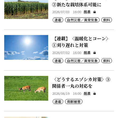
②新たな栽培体系可能に
2026/07/03 16:00
酪農
連載
自然災害／異常気象
飼料
【連載】〈温暖化とコーン〉
①刈り遅れと対策
2026/07/02 16:00
酪農
連載
自然災害／異常気象
飼料
〈どうするエゾシカ対策〉③
関係者一丸の対応を
2026/06/19 16:00
酪農
連載
鳥獣被害