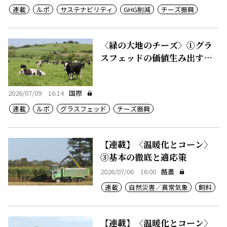
連載
ルポ
サステナビリティ
GHG削減
チーズ振興
〈緑の大地のチーズ〉①グラ
スフェッドの価値生み出す豊
かな農地
2026/07/09 16:14
国際
連載
ルポ
グラスフェッド
チーズ振興
【連載】〈温暖化とコーン〉
③基本の徹底と適応策
2026/07/06 16:00
酪農
連載
自然災害／異常気象
飼料
【連載】〈温暖化とコーン〉