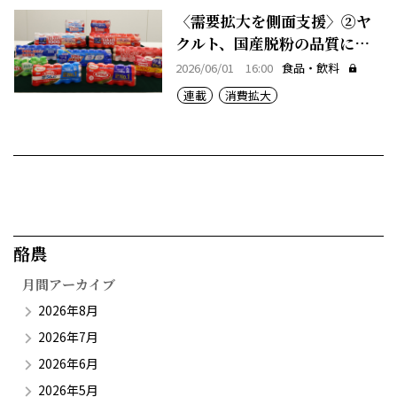
〈需要拡大を側面支援〉②ヤ
クルト、国産脱粉の品質に全
幅の信頼
2026/06/01 16:00
食品・飲料
連載
消費拡大
酪農​
月間アーカイブ
2026年8月
2026年7月
2026年6月
2026年5月