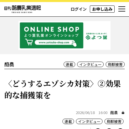
ログイン
お申し込み
酪農
連載
インタビュー
鳥獣被害
〈どうするエゾシカ対策〉②効果
的な捕獲策を
2026/06/18 16:00
酪農
連載
インタビュー
鳥獣被害