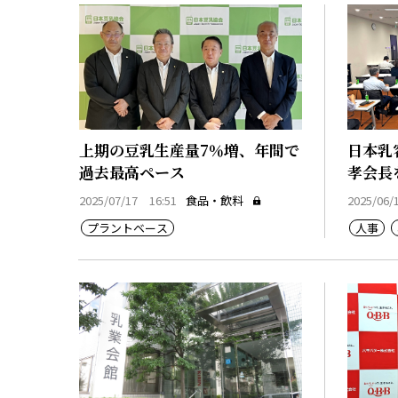
上期の豆乳生産量7％増、年間で
日本乳
過去最高ペース
孝会長
2025/07/17 16:51
食品・飲料
2025/06/
プラントベース
人事