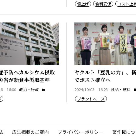
値上げ
食料安保
コスト上
プラントベース
酪農危機
マーケット
チーズ振興
価
症予防へカルシウム摂取
ヤクルト「豆乳の力」、
労省が新食事摂取基準
でポスト確立へ
16 16:00
政治・行政
2024/10/03 16:23
食品・飲料
準
プラントベース
法
広告掲載のご案内
プライバシーポリシー
著作権につ