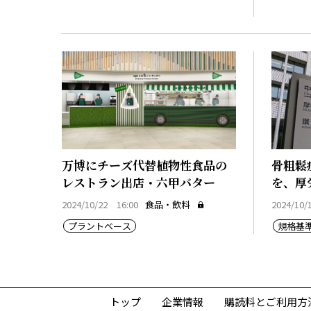
万博にチーズ代替植物性食品の
骨粗鬆
レストラン出店・六甲バター
を、厚
2024/10/22 16:00
食品・飲料
2024/10/
プラントベース
規格基
トップ
企業情報
購読料とご利用方