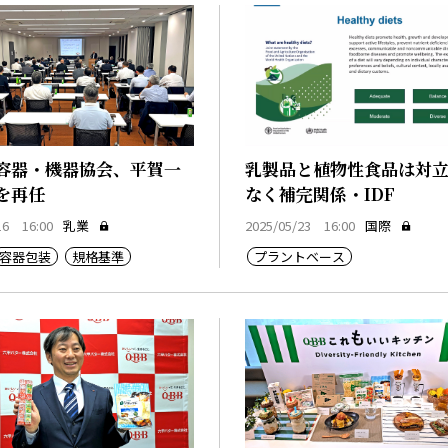
容器・機器協会、平賀一
乳製品と植物性食品は対
を再任
なく補完関係・IDF
16 16:00
乳業
2025/05/23 16:00
国際
容器包装
規格基準
プラントベース