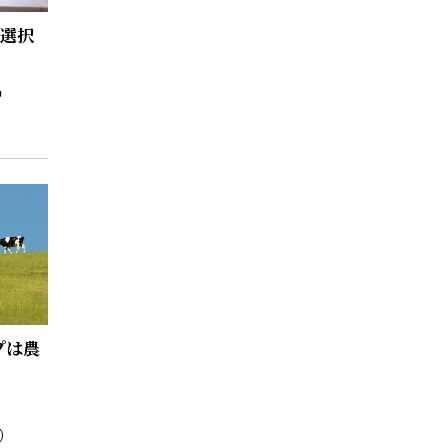
で選択
プは農