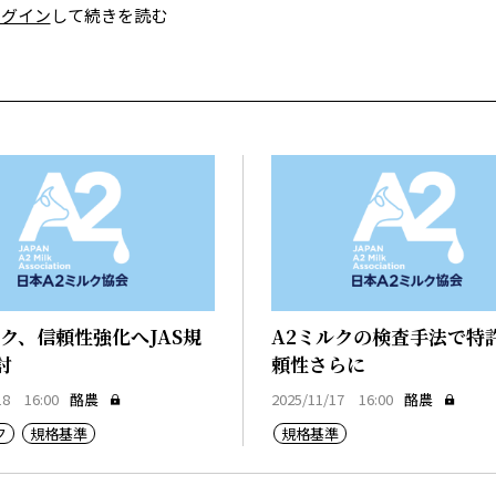
ログイン
して続きを読む
ルク、信頼性強化へJAS規
A2ミルクの検査手法で特
討
頼性さらに
18 16:00
酪農
2025/11/17 16:00
酪農
ク
規格基準
規格基準