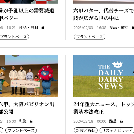
暑が予測以上の需要減退
六甲バター、代替チーズ
甲バター
肢が広がる世の中に
06 16:21
食品・飲料
2025/02/03 16:38
食品・飲料
プラントベース
プラントベース
六甲、大阪パビリオン出
24年重大ニュース、トッ
部公開
業基本法改正
23 16:00
乳業
2024/12/18 00:00
酪農
大
プラントベース
新設／移転
サステナビリティ