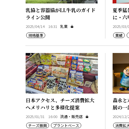
乳協と容器協がLL牛乳のガイド
夏季猛
ライン公開
に・六
2025/04/14 16:31
乳業
2025/03/
規格基準
業績
日本アクセス、チーズ消費拡大
森永と
へメリハリと多様化提案
展の一
2025/01/31 16:00
流通・販売店
2024/12/
チーズ振興
プラントベース
消費拡