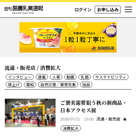
ログイン
お申し込み
流通・販売店 / 消費拡大
インタビュー
連載
人事
動画
乳価
サステナビリティ
値上げ
需給
自然災害／異常気象
独自
ご褒美需要狙う秋の新商品・
日本アクセス展
2026/07/31 16:00
流通・販売店
消費拡大