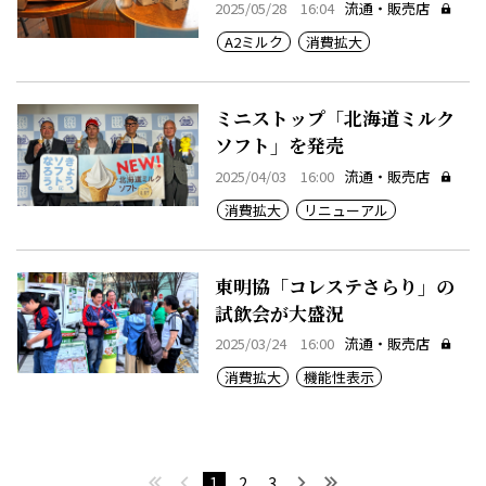
2025/05/28 16:04
流通・販売店
A2ミルク
消費拡大
ミニストップ「北海道ミルク
ソフト」を発売
2025/04/03 16:00
流通・販売店
消費拡大
リニューアル
東明協「コレステさらり」の
試飲会が大盛況
2025/03/24 16:00
流通・販売店
消費拡大
機能性表示
最初へ
前へ
次へ
最後へ
1
2
3