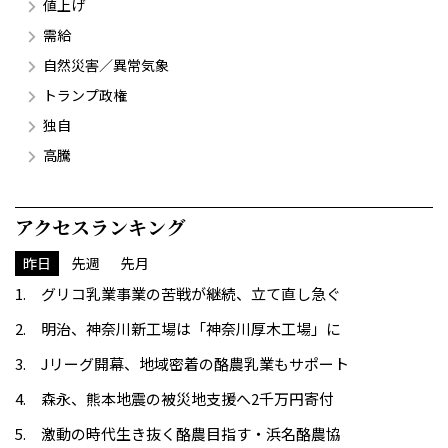
値上げ
需給
自然災害／異常気象
トランプ政権
独自
高騰
アクセスランキング
昨日
先週
先月
グリコ乳業事業の苦戦が継続、立て直し急ぐ
明治、神奈川新工場は「神奈川厚木工場」に
Jリーグ開幕、地域密着の酪農乳業もサポート
森永、熊本地震の被災地支援へ2千万円寄付
激動の時代生き抜く酪農目指す・浜名酪農協