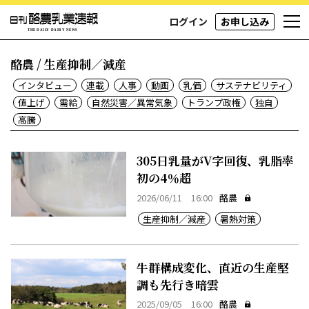
ログイン
お申し込み
酪農 / 生産抑制／減産
インタビュー
連載
人事
動画
乳価
サステナビリティ
値上げ
需給
自然災害／異常気象
トランプ政権
独自
高騰
305日乳量がV字回復、乳脂率
初の4％超
2026/06/11 16:00
酪農
生産抑制／減産
暑熱対策
牛群構成変化、直近の生産堅
調も先行き暗雲
2025/09/05 16:00
酪農