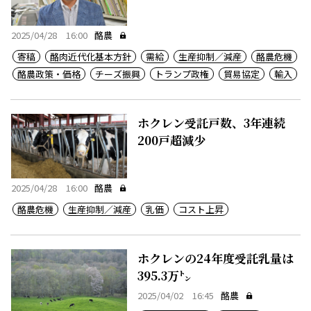
特任教授
2025/04/28 16:00
酪農
寄稿
酪肉近代化基本方針
需給
生産抑制／減産
酪農危機
酪農政策・価格
チーズ振興
トランプ政権
貿易協定
輸入
ホクレン受託戸数、3年連続
200戸超減少
2025/04/28 16:00
酪農
酪農危機
生産抑制／減産
乳価
コスト上昇
ホクレンの24年度受託乳量は
395.3万㌧
2025/04/02 16:45
酪農