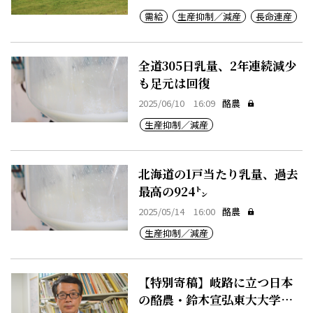
需給
生産抑制／減産
長命連産
全道305日乳量、2年連続減少
も足元は回復
2025/06/10 16:09
酪農
生産抑制／減産
北海道の1戸当たり乳量、過去
最高の924㌧
2025/05/14 16:00
酪農
生産抑制／減産
【特別寄稿】岐路に立つ日本
の酪農・鈴木宣弘東大大学院