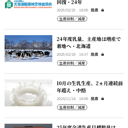
回復・24年
2025/02/25 16:00
酪農
生産抑制／減産
24年度乳量、主産地は増産で
着地へ・北海道
2025/02/20 16:37
酪農
生産抑制／減産
10月の生乳生産、2ヵ月連続前
年超え・中酪
2024/11/18 16:00
酪農
生産抑制／減産
25年度全道生産目標数量は