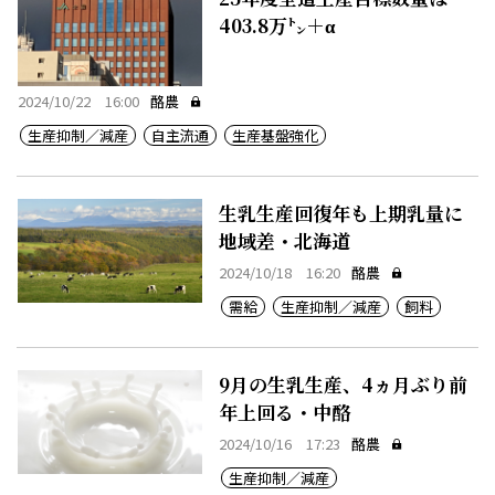
403.8万㌧＋α
2024/10/22 16:00
酪農
生産抑制／減産
自主流通
生産基盤強化
生乳生産回復年も上期乳量に
地域差・北海道
2024/10/18 16:20
酪農
需給
生産抑制／減産
飼料
9月の生乳生産、4ヵ月ぶり前
年上回る・中酪
2024/10/16 17:23
酪農
生産抑制／減産