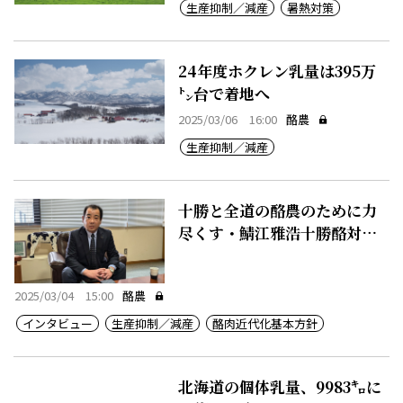
生産抑制／減産
暑熱対策
24年度ホクレン乳量は395万
㌧台で着地へ
2025/03/06 16:00
酪農
生産抑制／減産
十勝と全道の酪農のために力
尽くす・鯖江雅浩十勝酪対会
長
2025/03/04 15:00
酪農
インタビュー
生産抑制／減産
酪肉近代化基本方針
北海道の個体乳量、9983㌔に