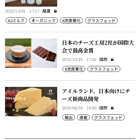
2023/12/01 17:17
酪農
A2ミルク
オーガニック
6次産業化
グラスフェッド
日本のチーズ工房2社が国際大
会で最高金賞
2023/10/30 17:01
国際
6次産業化
グラスフェッド
アイルランド、日本向けにチ
ーズ新商品開発
2023/06/30 16:00
国際
輸出
連載
グラスフェッド