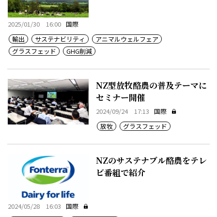
2025/01/30 16:00
国際
輸出
サステナビリティ
アニマルウェルフェア
グラスフェッド
GHG削減
NZ型放牧酪農の普及テーマに
セミナー開催
2024/09/24 17:13
国際
放牧
グラスフェッド
NZのサステナブル酪農をテレ
ビ番組で紹介
2024/05/28 16:03
国際