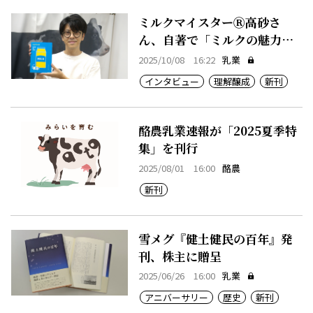
ミルクマイスターⓇ高砂さ
ん、自著で「ミルクの魅力」
発信
2025/10/08 16:22
乳業
インタビュー
理解醸成
新刊
酪農乳業速報が「2025夏季特
集」を刊行
2025/08/01 16:00
酪農
新刊
雪メグ『健土健民の百年』発
刊、株主に贈呈
2025/06/26 16:00
乳業
アニバーサリー
歴史
新刊