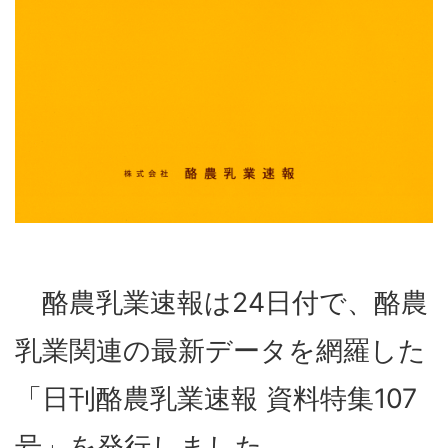
酪農乳業速報は24日付で、酪農
乳業関連の最新データを網羅した
「日刊酪農乳業速報 資料特集107
号」を発行しました。