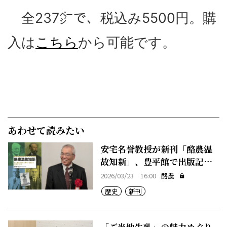
全237㌻で、税込み5500円。購
入は
こちら
から可能です。
あわせて読みたい
安宅名誉教授が新刊「酪農温
故知新」、豊平館で出版記念
会
2026/03/23 16:00
酪農
歴史
新刊
「ご当地牛乳」の魅力めぐり