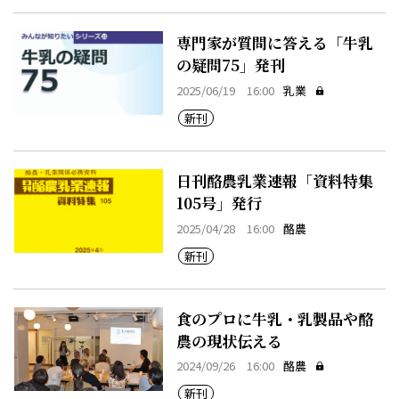
専門家が質問に答える「牛乳
の疑問75」発刊
2025/06/19 16:00
乳業
新刊
日刊酪農乳業速報「資料特集
105号」発行
2025/04/28 16:00
酪農
新刊
食のプロに牛乳・乳製品や酪
農の現状伝える
2024/09/26 16:00
酪農
新刊