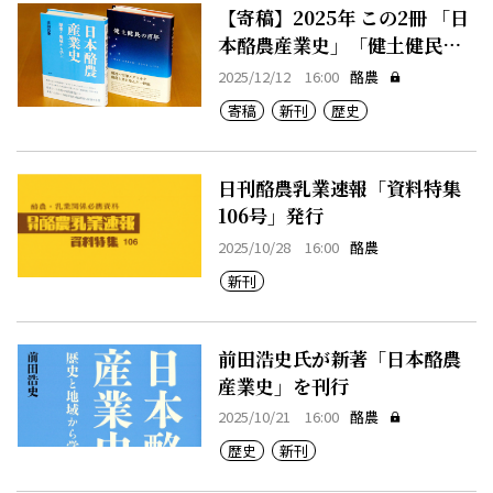
【寄稿】2025年 この2冊 「日
本酪農産業史」「健土健民の
百年」・板東寛之氏
2025/12/12 16:00
酪農
寄稿
新刊
歴史
日刊酪農乳業速報「資料特集
106号」発行
2025/10/28 16:00
酪農
新刊
前田浩史氏が新著「日本酪農
産業史」を刊行
2025/10/21 16:00
酪農
歴史
新刊