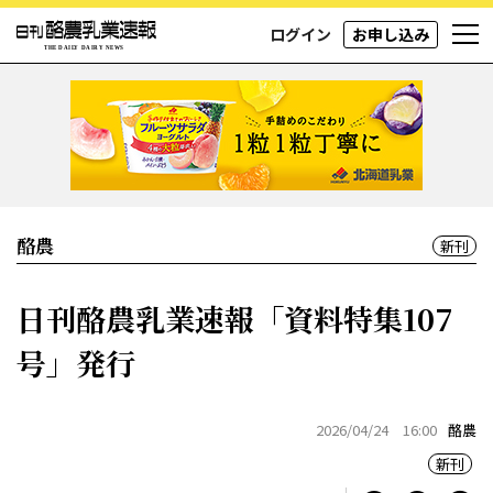
ログイン
お申し込み
酪農
新刊
日刊酪農乳業速報「資料特集107
号」発行
2026/04/24 16:00
酪農
新刊