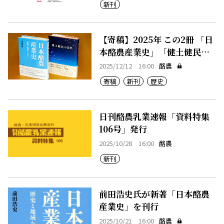
新刊
【寄稿】2025年 この2冊 「日
本酪農産業史」「健土健民の
百年」・板東寛之氏
2025/12/12 16:00
酪農
寄稿
新刊
歴史
日刊酪農乳業速報「資料特集
106号」発行
2025/10/28 16:00
酪農
新刊
前田浩史氏が新著「日本酪農
産業史」を刊行
2025/10/21 16:00
酪農