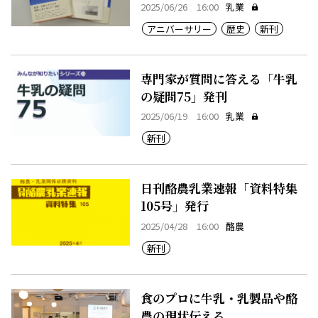
2025/06/26 16:00
乳業
アニバーサリー
歴史
新刊
専門家が質問に答える「牛乳
の疑問75」発刊
2025/06/19 16:00
乳業
新刊
日刊酪農乳業速報「資料特集
105号」発行
2025/04/28 16:00
酪農
新刊
食のプロに牛乳・乳製品や酪
農の現状伝える