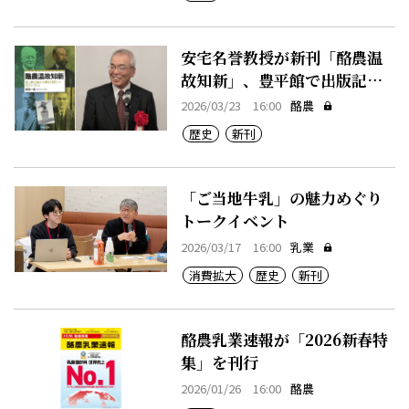
安宅名誉教授が新刊「酪農温
故知新」、豊平館で出版記念
会
2026/03/23 16:00
酪農
歴史
新刊
「ご当地牛乳」の魅力めぐり
トークイベント
2026/03/17 16:00
乳業
消費拡大
歴史
新刊
酪農乳業速報が「2026新春特
集」を刊行
2026/01/26 16:00
酪農