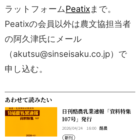
ラットフォーム
Peatix
まで。
Peatixの会員以外は農文協担当者
の阿久津氏にメール
（akutsu@sinseisaku.co.jp）で
申し込む。
あわせて読みたい
日刊酪農乳業速報「資料特集
107号」発行
2026/04/24 16:00
酪農
新刊