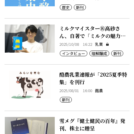
歴史
新刊
ミルクマイスターⓇ高砂さ
ん、自著で「ミルクの魅力」
発信
2025/10/08 16:22
乳業
インタビュー
理解醸成
新刊
酪農乳業速報が「2025夏季特
集」を刊行
2025/08/01 16:00
酪農
新刊
雪メグ『健土健民の百年』発
刊、株主に贈呈