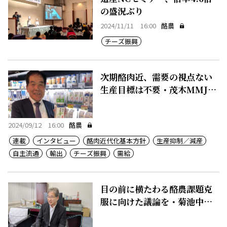
の盛況ぶり
2024/11/11 16:00
酪農
チーズ振興
次期酪肉近、需要の視点ない
生産目標は不要・茂木MMJ社
長
2024/09/12 16:00
酪農
連載
インタビュー
酪肉近代化基本方針
生産抑制／減産
自主流通
輸出
チーズ振興
需給
目の前に横たわる酪農課題克
服に向けた議論を・菊池中酪
専務