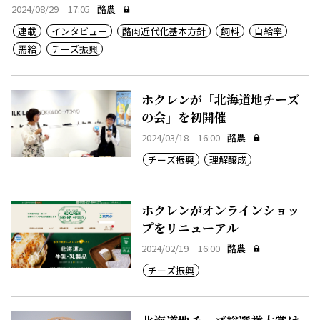
2024/08/29 17:05
酪農
連載
インタビュー
酪肉近代化基本方針
飼料
自給率
需給
チーズ振興
ホクレンが「北海道地チーズ
の会」を初開催
2024/03/18 16:00
酪農
チーズ振興
理解醸成
ホクレンがオンラインショッ
プをリニューアル
2024/02/19 16:00
酪農
チーズ振興