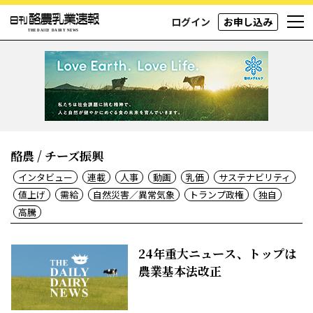
ログイン
お申し込み
酪農 / チーズ振興
インタビュー
連載
人事
動画
乳価
サステナビリティ
値上げ
需給
自然災害／異常気象
トランプ政権
独自
高騰
24年重大ニュース、トップは
農業基本法改正