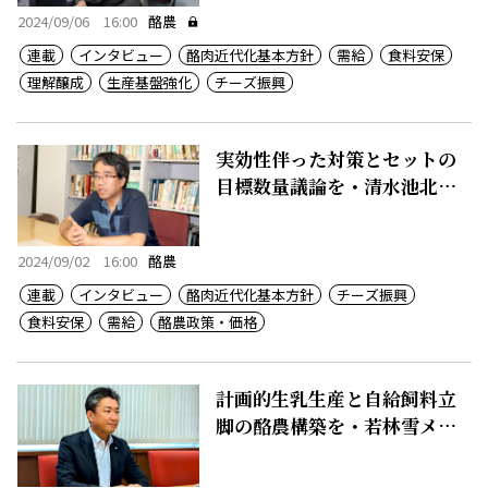
2024/09/06 16:00
酪農
連載
インタビュー
酪肉近代化基本方針
需給
食料安保
理解醸成
生産基盤強化
チーズ振興
実効性伴った対策とセットの
目標数量議論を・清水池北大
准教授
2024/09/02 16:00
酪農
連載
インタビュー
酪肉近代化基本方針
チーズ振興
食料安保
需給
酪農政策・価格
計画的生乳生産と自給飼料立
脚の酪農構築を・若林雪メグ
酪農部長