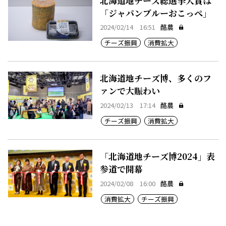
北海道地チーズ総選挙大賞は
「ジャパンブルーおこっぺ」
2024/02/14 16:51
酪農
チーズ振興
消費拡大
北海道地チーズ博、多くのフ
ァンで大賑わい
2024/02/13 17:14
酪農
チーズ振興
消費拡大
「北海道地チーズ博2024」表
参道で開幕
2024/02/08 16:00
酪農
消費拡大
チーズ振興