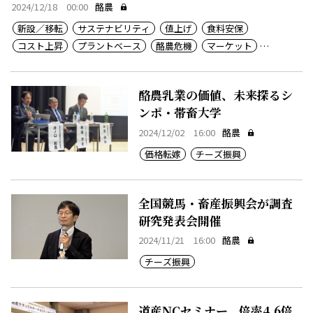
2024/12/18 00:00
酪農
新設／移転
サステナビリティ
値上げ
食料安保
コスト上昇
プラントベース
酪農危機
マーケット
チーズ振興
価格転嫁
酪農乳業の価値、未来探るシ
ンポ・帯畜大学
2024/12/02 16:00
酪農
価格転嫁
チーズ振興
全国競馬・畜産振興会が調査
研究発表会開催
2024/11/21 16:00
酪農
チーズ振興
道産NCセミナー、倍率4.6倍