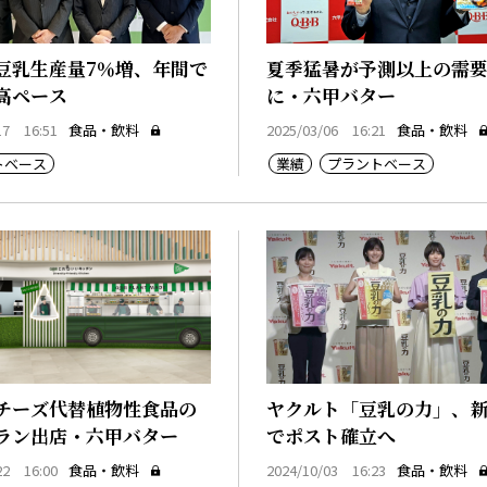
豆乳生産量7％増、年間で
夏季猛暑が予測以上の需
高ペース
に・六甲バター
17 16:51
食品・飲料
2025/03/06 16:21
食品・飲料
トベース
業績
プラントベース
チーズ代替植物性食品の
ヤクルト「豆乳の力」、
ラン出店・六甲バター
でポスト確立へ
22 16:00
食品・飲料
2024/10/03 16:23
食品・飲料