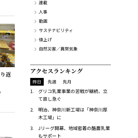
連載
人事
動画
サステナビリティ
値上げ
自然災害／異常気象
アクセスランキング
盛り返
昨日
先週
先月
グリコ乳業事業の苦戦が継続、立
て直し急ぐ
明治、神奈川新工場は「神奈川厚
木工場」に
Jリーグ開幕、地域密着の酪農乳業
もサポート