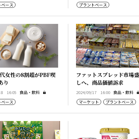
トベース
プラントベース
0代女性の8割超がPBF喫
ファットスプレッド市場
あり
しへ、商品価値訴求
18 16:05
食品・飲料
2024/09/17 16:00
食品・飲料
トベース
マーケット
プラントベース