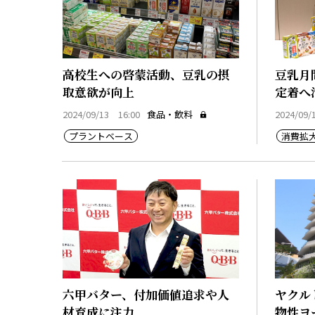
高校生への啓蒙活動、豆乳の摂
豆乳月
取意欲が向上
定着へ
2024/09/13 16:00
食品・飲料
2024/09/
プラントベース
消費拡
六甲バター、付加価値追求や人
ヤクル
材育成に注力
物性ヨ