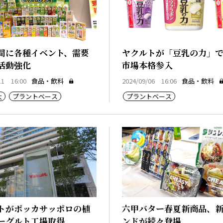
間に各種イベント、需要
ヤクルトが「豆乳の力」で
活動強化
市場本格参入
11 16:00
食品・飲料
2024/09/06 16:06
食品・飲料
大
プラントベース
プラントベース
トがポッカサッポロの植
六甲バター春夏新商品、
ーグルト工場取得
ンドが続々登場