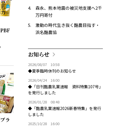
森永、熊本地震の被災地支援へ2千
万円寄付
激動の時代生き抜く酪農目指す・
PBF
浜名酪農協
お知らせ
2026/08/07 10:58
◆夏季臨時休刊のお知らせ
2026/04/24 16:00
◆「日刊酪農乳業速報 資料特集107号」
を発行しました
2026/01/28 08:48
◆「酪農乳業速報2026新春特集」を発行
しました
新ブラ
2025/10/28 16:00