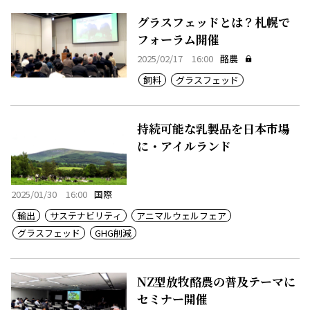
グラスフェッドとは？札幌で
フォーラム開催
2025/02/17 16:00
酪農
飼料
グラスフェッド
持続可能な乳製品を日本市場
に・アイルランド
2025/01/30 16:00
国際
輸出
サステナビリティ
アニマルウェルフェア
グラスフェッド
GHG削減
NZ型放牧酪農の普及テーマに
セミナー開催