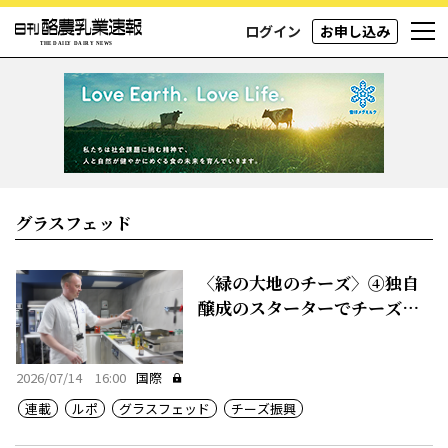
ログイン
お申し込み
グラスフェッド
〈緑の大地のチーズ〉④独自
醸成のスターターでチーズに
付加価値
2026/07/14 16:00
国際
連載
ルポ
グラスフェッド
チーズ振興