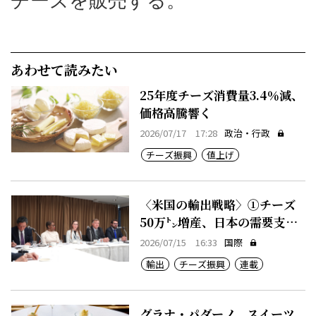
あわせて読みたい
25年度チーズ消費量3.4％減、
価格高騰響く
2026/07/17 17:28
政治・行政
チーズ振興
値上げ
〈米国の輸出戦略〉①チーズ
50万㌧増産、日本の需要支え
る
2026/07/15 16:33
国際
輸出
チーズ振興
連載
グラナ・パダーノ、スイーツ