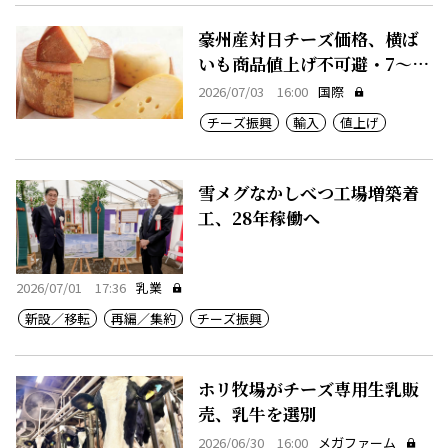
豪州産対日チーズ価格、横ば
いも商品値上げ不可避・7～12
月期
2026/07/03 16:00
国際
チーズ振興
輸入
値上げ
雪メグなかしべつ工場増築着
工、28年稼働へ
2026/07/01 17:36
乳業
新設／移転
再編／集約
チーズ振興
ホリ牧場がチーズ専用生乳販
売、乳牛を選別
2026/06/30 16:00
メガファーム