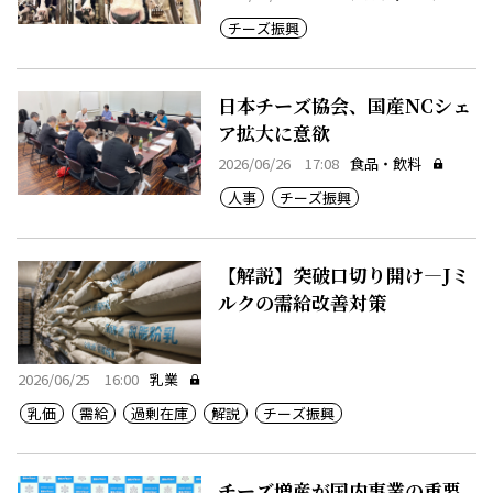
チーズ振興
日本チーズ協会、国産NCシェ
ア拡大に意欲
2026/06/26 17:08
食品・飲料
人事
チーズ振興
【解説】突破口切り開け―Jミ
ルクの需給改善対策
2026/06/25 16:00
乳業
乳価
需給
過剰在庫
解説
チーズ振興
チーズ増産が国内事業の重要