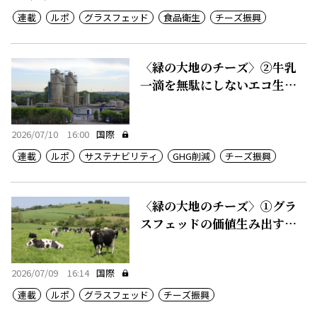
連載
ルポ
グラスフェッド
食品衛生
チーズ振興
〈緑の大地のチーズ〉②牛乳
一滴を無駄にしないエコ生産
システム
2026/07/10 16:00
国際
連載
ルポ
サステナビリティ
GHG削減
チーズ振興
〈緑の大地のチーズ〉①グラ
スフェッドの価値生み出す豊
かな農地
2026/07/09 16:14
国際
連載
ルポ
グラスフェッド
チーズ振興