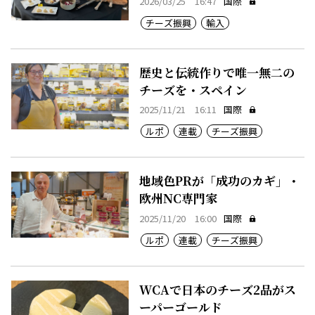
2026/03/25 16:47
国際
チーズ振興
輸入
歴史と伝統作りで唯一無二の
チーズを・スペイン
2025/11/21 16:11
国際
ルポ
連載
チーズ振興
地域色PRが「成功のカギ」・
欧州NC専門家
2025/11/20 16:00
国際
ルポ
連載
チーズ振興
WCAで日本のチーズ2品がス
ーパーゴールド