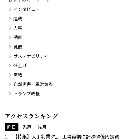
インタビュー
連載
人事
動画
乳価
サステナビリティ
値上げ
需給
自然災害／異常気象
トランプ政権
アクセスランキング
昨日
先週
先月
【特集】大手乳業3社、工場再編に計2000億円投資