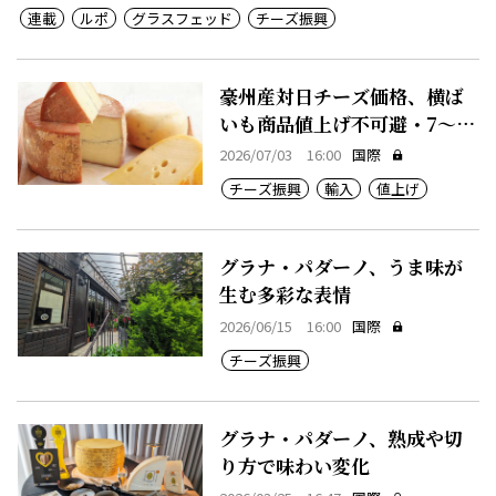
連載
ルポ
グラスフェッド
チーズ振興
豪州産対日チーズ価格、横ば
いも商品値上げ不可避・7～12
月期
2026/07/03 16:00
国際
チーズ振興
輸入
値上げ
グラナ・パダーノ、うま味が
生む多彩な表情
2026/06/15 16:00
国際
チーズ振興
グラナ・パダーノ、熟成や切
り方で味わい変化