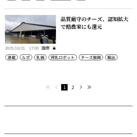
品質厳守のチーズ、認知拡大
で酪農家にも還元
2025/10/21 17:00
国際
連載
ルポ
乳価
搾乳ロボット
チーズ振興
輸出
最初へ
前へ
次へ
最後へ
1
2